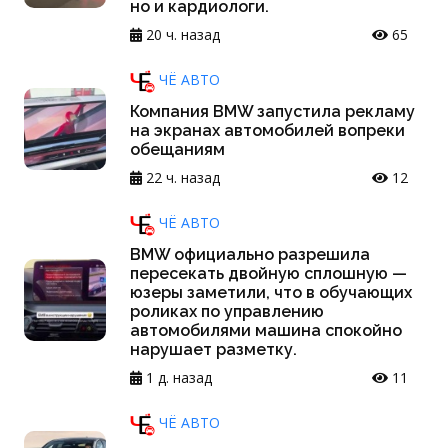
но и кардиологи.
20 ч. назад
65
ЧЁ АВТО
Компания BMW запустила рекламу
на экранах автомобилей вопреки
обещаниям
22 ч. назад
12
ЧЁ АВТО
BMW официально разрешила
пересекать двойную сплошную —
юзеры заметили, что в обучающих
роликах по управлению
автомобилями машина спокойно
нарушает разметку.
1 д. назад
11
ЧЁ АВТО