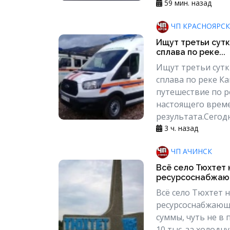
59 мин. назад
ЧП КРАСНОЯРСК
Ищут третьи сутк
сплава по реке...
Ищут третьи сутк
сплава по реке К
путешествие по ре
настоящего време
результата.Сегодн
3 ч. назад
ЧП АЧИНСК
Всё село Тюхтет 
ресурсоснабжающ
Всё село Тюхтет н
ресурсоснабжающ
суммы, чуть не в
10 тыс. за холод