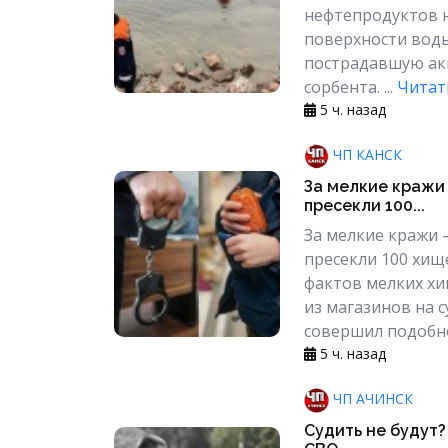
нефтепродуктов н
поверхности воды
пострадавшую ак
сорбента. ...
Читат
5 ч. назад
ЧП КАНСК
За мелкие кражи 
пресекли 100...
За мелкие кражи 
пресекли 100 хищ
фактов мелких х
из магазинов на с
совершил подобно
5 ч. назад
ЧП АЧИНСК
Судить не будут?