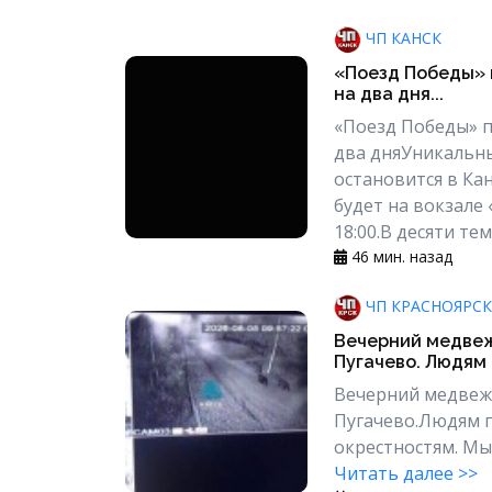
ЧП КАНСК
«Поезд Победы» 
на два дня...
«Поезд Победы» п
два дняУникальн
остановится в Ка
будет на вокзале 
18:00.В десяти тем
46 мин. назад
ЧП КРАСНОЯРСК
Вечерний медвеж
Пугачево. Людям п
Вечерний медвеж
Пугачево.Людям п
окрестностям. Мы 
Читать далее >>