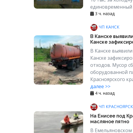
единовременный пе
3 ч. назад
ЧП КАНСК
В Канске выявил
Канске зафиксиро
В Канске выявили
Канске зафиксиро
отходов. Мусор с
оборудованной пл
Красноярского кр
далее >>
4 ч. назад
ЧП КРАСНОЯРСК
На Енисее под К
масляное пятно
В Емельяновском 