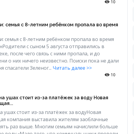
10
и: семья с 8-летним ребёнком пропала во время
и: семья с 8-летним ребёнком пропала во время
анРодители с сыном 5 августа отправились в
ке, после чего связь с ними пропала, и до
ни о них ничего неизвестно. Поиски пока не дали
я спасатели Зеленог...
Читать далее >>
10
на ушах стоит из-за платёжек за воду Новая
ая...
а ушах стоит из-за платёжек за водуНовая
ая компания выставила жителям заоблачные
 пять раз выше. Многим семьям начислили больше
ную воду.«Мало того, что коммунальщики провели