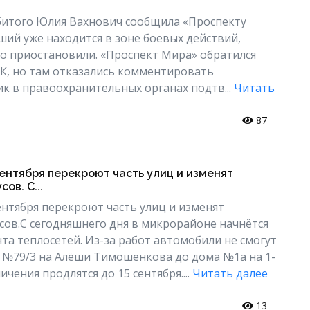
убитого Юлия Вахнович сообщила «Проспекту
ший уже находится в зоне боевых действий,
го приостановили. «Проспект Мира» обратился
К, но там отказались комментировать
к в правоохранительных органах подтв...
Читать
87
ентября перекроют часть улиц и изменят
ов. С...
ентября перекроют часть улиц и изменят
ов.С сегодняшнего дня в микрорайоне начнётся
та теплосетей. Из-за работ автомобили не смогут
 №79/3 на Алёши Тимошенкова до дома №1а на 1-
ичения продлятся до 15 сентября....
Читать далее
13