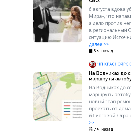
СВО.
6 августа вдова 
Мира», что напав
а дело против не
в региональный С
ситуацию.Источни
далее >>
5 ч. назад
ЧП КРАСНОЯРСК
На Водниках до с
маршруты автобус
На Водниках до с
маршруты автобус
новый этап ремон
проехать от дома
й Гипсовой. Огран
>>
7 ч. назад