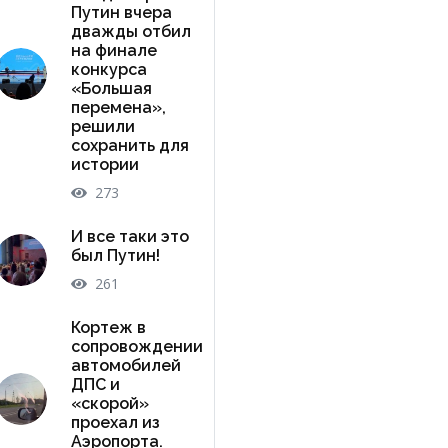
Путин вчера
дважды отбил
на финале
конкурса
«Большая
перемена»,
решили
сохранить для
истории
273
И все таки это
был Путин!
261
Кортеж в
сопровождении
автомобилей
ДПС и
«скорой»
проехал из
Аэропорта.