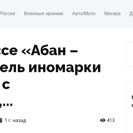
Россия
Военные хроники
Авто/Мото
Москва
Д
ссе «Абан –
тель иномарки
 с
..
1 г. назад
413