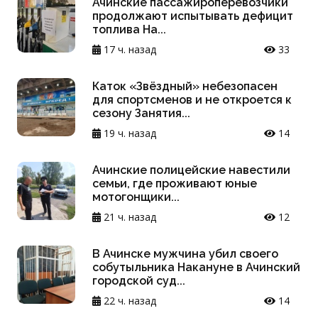
Ачинские пассажироперевозчики
продолжают испытывать дефицит
топлива На...
17 ч. назад
33
Каток «Звёздный» небезопасен
для спортсменов и не откроется к
сезону Занятия...
19 ч. назад
14
Ачинские полицейские навестили
семьи, где проживают юные
мотогонщики...
21 ч. назад
12
В Ачинске мужчина убил своего
собутыльника Накануне в Ачинский
городской суд...
22 ч. назад
14