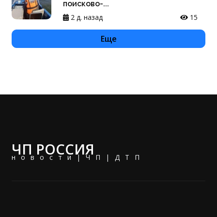
поисково-...
2 д. назад
15
Еще
ЧП РОССИЯ
новости|ЧП|ДТП