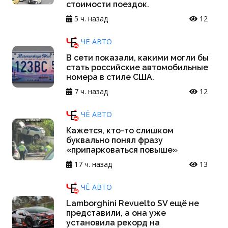
стоимости поездок.
5 ч. назад
12
ЧЁ АВТО
В сети показали, какими могли бы
стать российские автомобильные
номера в стиле США.
7 ч. назад
12
ЧЁ АВТО
Кажется, кто-то слишком
буквально понял фразу
«припарковаться повыше»
17 ч. назад
13
ЧЁ АВТО
Lamborghini Revuelto SV ещё не
представили, а она уже
установила рекорд на