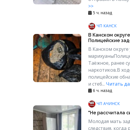
>>
5 ч. назад
ЧП КАНСК
В Канском округе
Полицейские зад
В Канском округе 
марихуаныПолицей
Таёжное, ранее с
наркотиков.В хо
полицейские обн
и стеб...
Читать да
6 ч. назад
ЧП АЧИНСК
"Не рассчитала с
Молодая мать зад
следствия, когда