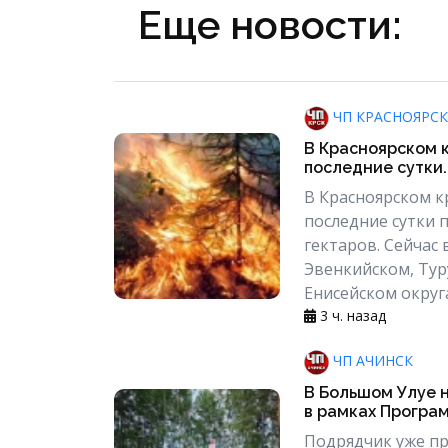
Еще новости:
ЧП КРАСНОЯРСК
В Красноярском к
последние сутки..
В Красноярском кр
последние сутки 
гектаров. Сейчас
Эвенкийском, Ту
Енисейском округа
3 ч. назад
ЧП АЧИНСК
В Большом Улуе н
в рамках Програ
Подрядчик уже пр