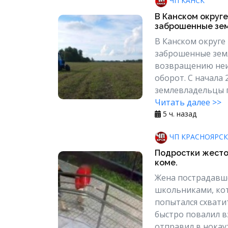
ЧП КАНСК
В Канском округе
заброшенные земл
В Канском округе
заброшенные земл
возвращению неи
оборот. С начала
землевладельцы пр
Читать далее >>
5 ч. назад
ЧП КРАСНОЯРСК
Подростки жесто
коме.
Жена пострадавше
школьниками, кот
попытался схвати
быстро повалил вз
отправил в нокаут