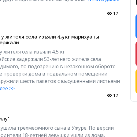
12
 у жителя села изъяли 4,5 кг марихуаны
ержали...
у жителя села изъяли 4,5 кг
ские задержали 53-летнего жителя села
удимого, по подозрению в незаконном обороте
де проверки дома в подвальном помещении
аружили шесть пакетов с высушенными листьями
лее >>
12
илу"
ушила трёхмесячного сына в Ужуре. По версии
 родители 18-летней девушки ушли из дома,