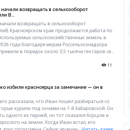
 начали возвращать в сельхозоборот
и В...
 начали возвращать в сельхозоборот
иВ Красноярском крае продолжается работа по
спользуемых сельскохозяйственных земель в
 2026 года благодаря мерам Россельхознадзора
ивели в порядок около 3,5 тысячи гектаров се...
11
ко избили красноярца за замечание — он в
го рассказала, что Иван пошёл разбираться со
орые курили под окнами на 1-й Хабаровской. Он
ть одного из парней, но тот оказался борцом и
рослого на землю. Когда Иван встал, его
 друг спортсмена. Сейчас мужчин...
Читать далее