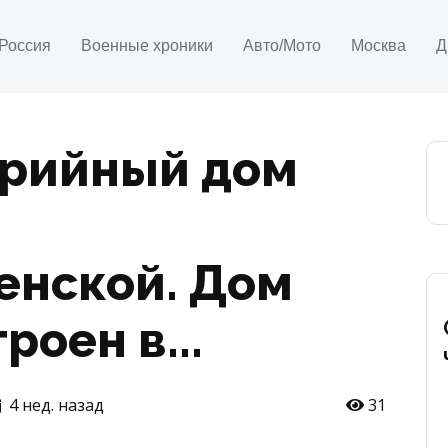
Россия
Военные хроники
Авто/Мото
Москва
Д
арийный дом
енской. Дом
оен в...
4 нед. назад
31