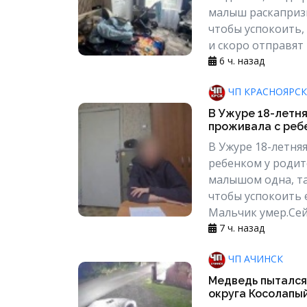
малыш раскапризн
чтобы успокоить,
и скоро отправят 
6 ч. назад
ЧП КРАСНОЯРСК
В Ужуре 18-летн
проживала с ребе
В Ужуре 18-летня
ребенком у родите
малышом одна, так
чтобы успокоить 
Мальчик умер.Сей
7 ч. назад
ЧП АЧИНСК
Медведь пытался 
округа Косолапый.