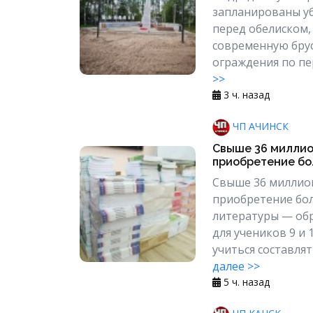
запланированы у
перед обелиском,
современную брус
ограждения по пе
>>
3 ч. назад
ЧП АЧИНСК
Свыше 36 миллио
приобретение бол
Свыше 36 миллион
приобретение бол
литературы — об
для учеников 9 и
учиться составля
далее >>
5 ч. назад