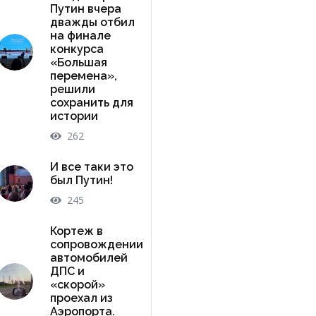
Путин вчера
дважды отбил
на финале
конкурса
«Большая
перемена»,
решили
сохранить для
истории
262
И все таки это
был Путин!
245
Кортеж в
сопровождении
автомобилей
ДПС и
«скорой»
проехал из
Аэропорта.