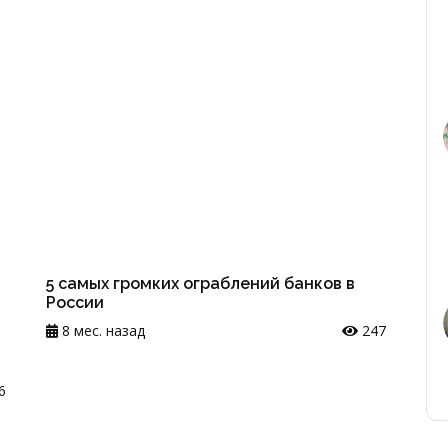
5 самых громких ограблений банков в
России
8 мес. назад
247
6