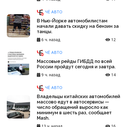
ЧЁ АВТО
В Нью-Йорке автомобилистам
начали давать скидку на бензин за
танцы.
6 ч. назад
12
ЧЁ АВТО
Массовые рейды ГИБДД по всей
России пройдут сегодня и завтра.
9 ч. назад
14
ЧЁ АВТО
Владельцы китайских автомобилей
массово едут в автосервисы —
число обращений выросло как
минимум в шесть раз, сообщает
Mash.
13 ч. назад
16