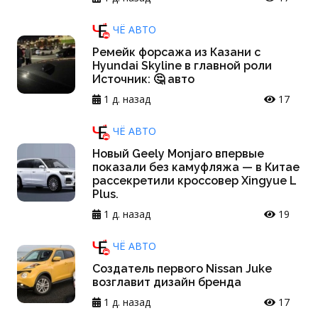
ЧЁ АВТО
Ремейк форсажа из Казани с
Hyundai Skyline в главной роли
Источник: 🤔 авто
1 д. назад
17
ЧЁ АВТО
Новый Geely Monjaro впервые
показали без камуфляжа — в Китае
рассекретили кроссовер Xingyue L
Plus.
1 д. назад
19
ЧЁ АВТО
Создатель первого Nissan Juke
возглавит дизайн бренда
1 д. назад
17