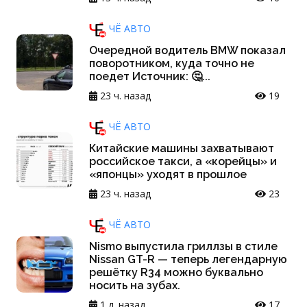
ЧЁ АВТО
Очередной водитель BMW показал
поворотником, куда точно не
поедет Источник: 🤔...
23 ч. назад
19
ЧЁ АВТО
Китайские машины захватывают
российское такси, а «корейцы» и
«японцы» уходят в прошлое
23 ч. назад
23
ЧЁ АВТО
Nismo выпустила гриллзы в стиле
Nissan GT-R — теперь легендарную
решётку R34 можно буквально
носить на зубах.
1 д. назад
17