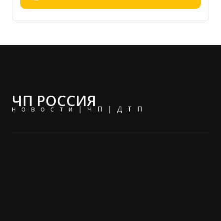
ЧП РОССИЯ
новости|ЧП|ДТП