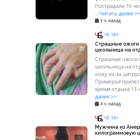
Пострадали 16 че
...
Читать далее >>
3 ч. назад
ЧЁ 18+
Страшные ожоги 
школьница на отд
Страшные ожоги о
школьница на от
кожу из-за цитру
Приморья прилете
время отдыха 13-л
далее >>
4 ч. назад
ЧЁ 18+
Мужчина из Амери
килограммовую 