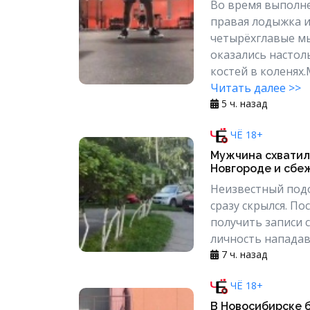
Во время выполне
правая лодыжка и
четырёхглавые мы
оказались настол
костей в коленях.
Читать далее >>
5 ч. назад
ЧЁ 18+
Мужчина схватил
Новгороде и сбе
Неизвестный подо
сразу скрылся. П
получить записи 
личность нападав
7 ч. назад
ЧЁ 18+
В Новосибирске б