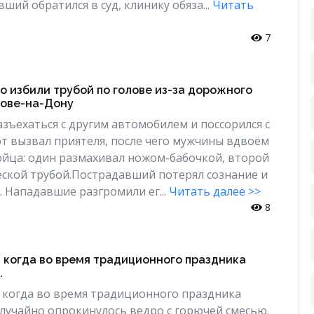
ий обратился в суд, клинику обяза...
Читать
7
 избили трубой по голове из-за дорожного
тове-на-Дону
азъехаться с другим автомобилем и поссорился с
от вызвал приятеля, после чего мужчины вдвоём
ойца: один размахивал ножом-бабочкой, второй
еской трубой.Пострадавший потерял сознание и
. Нападавшие разгромили ег...
Читать далее >>
8
 когда во время традиционного праздника
.
 когда во время традиционного праздника
случайно опрокинулось ведро с горючей смесью.