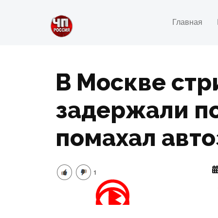
Главная
В Москве стр
задержали по
помахал авто
1