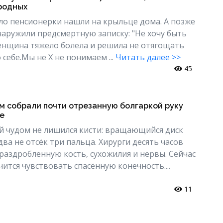
 родных
о пенсионерки нашли на крыльце дома. А позже
аружили предсмертную записку: "Не хочу быть
Женщина тяжело болела и решила не отягощать
 себе.Мы не Х не понимаем ...
Читать далее >>
45
м собрали почти отрезанную болгаркой руку
е
й чудом не лишился кисти: вращающийся диск
два не отсёк три пальца. Хирурги десять часов
раздробленную кость, сухожилия и нервы. Сейчас
ится чувствовать спасённую конечность....
11