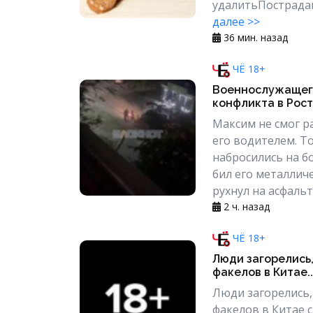
удалитьПострадавш
далее >>
36 мин. назад
ЧЁ 18+
Военнослужащего
конфликта в Рос
Максим не смог р
его водителем. Т
набросились на б
бил его металлич
рухнул на асфальт
2 ч. назад
ЧЁ 18+
Люди загорелись,
факелов в Китае..
Люди загорелись,
факелов в Китае 