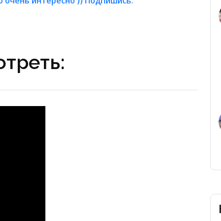
о очень интересно )) Подпишись.
треть: