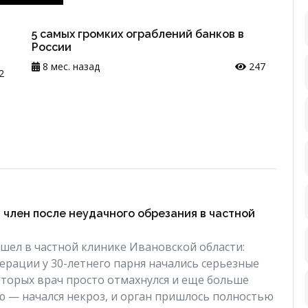
5 самых громких ограблений банков в
России
8 мес. назад
247
2
 член после неудачного обрезания в частной
ел в частной клинике Ивановской области:
ерации у 30-летнего парня начались серьезные
оторых врач просто отмахнулся и еще больше
ю — начался некроз, и орган пришлось полностью