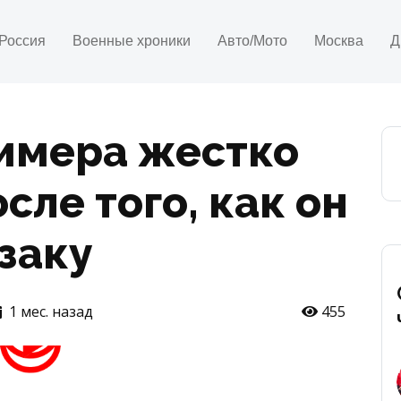
Россия
Военные хроники
Авто/Мото
Москва
Д
имера жестко
сле того, как он
заку
1 мес. назад
455