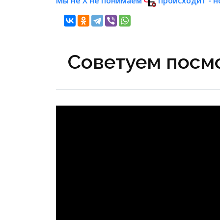
Мы не Х не понимаем
происходит - н
Советуем посмо