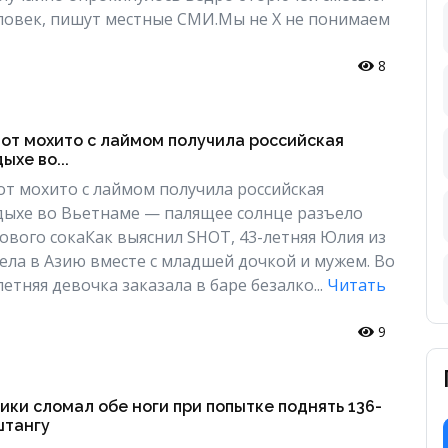
ловек, пишут местные СМИ.Мы не Х не понимаем
8
от мохито с лаймом получила российская
ыхе во...
т мохито с лаймом получила российская
дыхе во Вьетнаме — палящее солнце разъело
сового сокаКак выяснил SHOT, 43-летняя Юлия из
ла в Азию вместе с младшей дочкой и мужем. Во
етняя девочка заказала в баре безалко...
Читать
9
ки сломал обе ноги при попытке поднять 136-
штангу