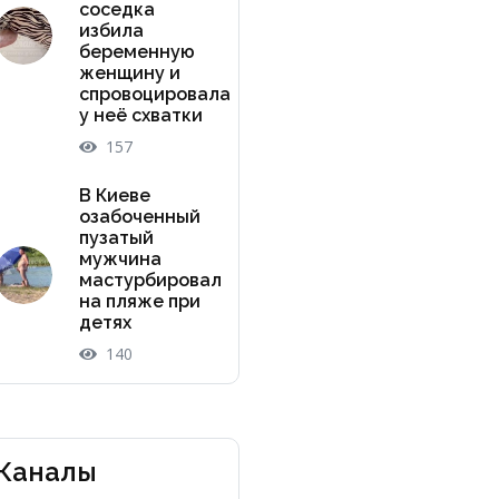
соседка
избила
беременную
женщину и
спровоцировала
у неё схватки
157
В Киеве
озабоченный
пузатый
мужчина
мастурбировал
на пляже при
детях
140
Каналы