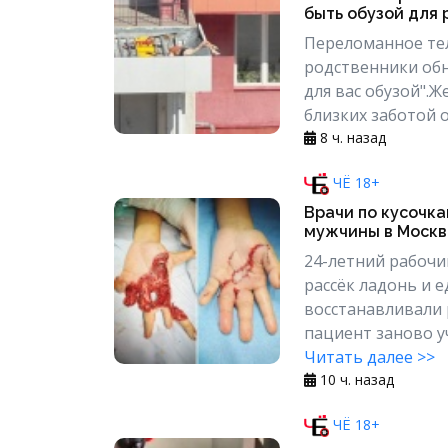
быть обузой для
Переломанное тел
родственники обн
для вас обузой".
близких заботой о
8 ч. назад
ЧЁ 18+
Врачи по кусочка
мужчины в Москв
24-летний рабочи
рассёк ладонь и е
восстанавливали 
пациент заново уч
Читать далее >>
10 ч. назад
ЧЁ 18+