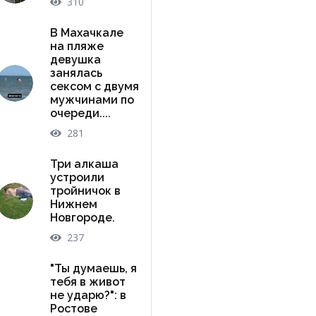
310
В Махачкале
на пляже
девушка
занялась
сексом с двумя
мужчинами по
очереди....
281
Три алкаша
устроили
тройничок в
Нижнем
Новгороде.
237
"Ты думаешь, я
тебя в живот
не ударю?": в
Ростове