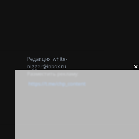
Редакция: white-
nigger@inbox.ru
Разместить рекламу:
https://t.me/chp_content