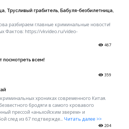
ца, Трусливый грабитель, Бабуля-безбилетница,
нова разбираем главные криминальные новости!
актов: https://vkvideo.ru/video-
467
т посмотреть всем!
359
хай
 криминальных хрониках современного Китая.
 безвестного бродяги в самого кровавого
нный прессой «аньхойским зверем» и
ой след из 67 подтвержде...
Читать далее >>
204