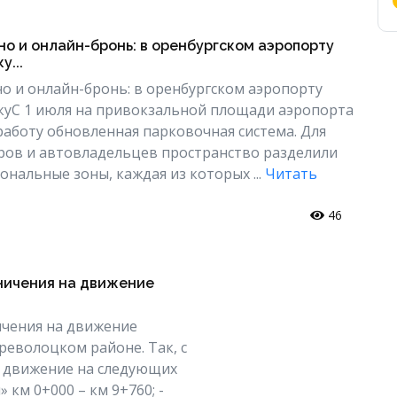
но и онлайн-бронь: в оренбургском аэропорту
у...
но и онлайн-бронь: в оренбургском аэропорту
куС 1 июля на привокзальной площади аэропорта
работу обновленная парковочная система. Для
ров и автовладельцев пространство разделили
ональные зоны, каждая из которых ...
Читать
46
аничения на движение
ничения на движение
револоцком районе. Так, с
е движение на следующих
 км 0+000 – км 9+760; -