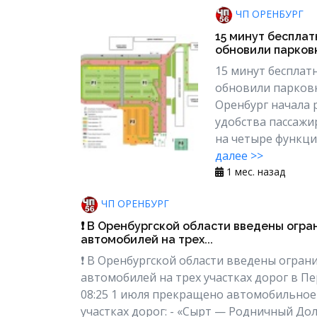
ЧП ОРЕНБУРГ
15 минут бесплат
обновили парковк
15 минут бесплат
обновили парков
Оренбург начала 
удобства пассажи
на четыре функци
далее >>
1 мес. назад
ЧП ОРЕНБУРГ
❗️ В Оренбургской области введены огр
автомобилей на трех...
❗️ В Оренбургской области введены огра
автомобилей на трех участках дорог в Пе
08:25 1 июля прекращено автомобильно
участках дорог: - «Сырт — Родничный Дол»