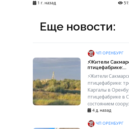
1 г. назад
51
Еще новости:
ЧП ОРЕНБУРГ
⚡️Жители Сакмар
птицефабрике:...
⚡️Жители Сакмарс
птицефабрике: тр
Каргалы в Оренбу
птицефабрике в 
состоянием сооруж
4 д. назад
ЧП ОРЕНБУРГ