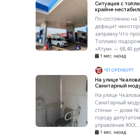
Ситуация с топли
крайне нестабил
По состоянию на 
дефицит некоторы
заправку.Что про
Топливо подорожал
«Атум» — 68,40 руб.
1 мес. назад
ЧП ОРЕНБУРГ
На улице Чкалова
Санитарный модул
На улице Чкалова
Санитарный модул
стены» — дома №7
городу депутатом
управление ЖКХ...
1 мес. назад