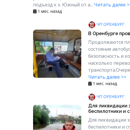
подъезд к х. Южный от а...
Читать далее >
1 мес. назад
ЧП ОРЕНБУРГ
В Оренбурге про
Продолжаются пл
состояния автобу
безопасность и к
насколько перево
транспорта.Очере
Читать далее >>
1 мес. назад
ЧП ОРЕНБУРГ
Для ликвидации 
беспилотники и с
Для ликвидации з
беспилотники и с