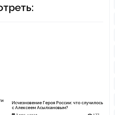
треть:
ти
Исчезновение Героя России: что случилось
с Алексеем Асылхановым?
3 мес. назад
177