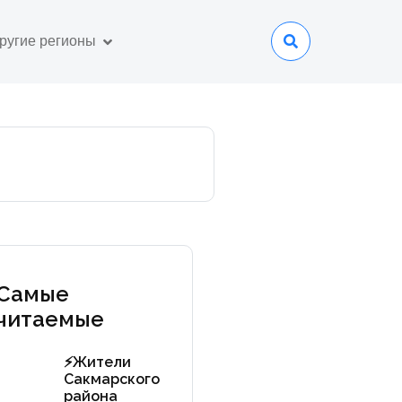
ругие регионы
Самые
читаемые
⚡️Жители
Сакмарского
района