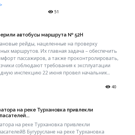
>
51
верили автобусы маршрута № 52Н
ановые рейды, нацеленные на проверку
сных маршрутов. Их главная задача – обеспечить
омфорт пассажиров, а также проконтролировать,
зчики соблюдают требования к эксплуатации
дную инспекцию 22 июня провел начальник...
40
затора на реке Турхановка привлекли
пасателей...
атора на реке Турхановка привлекли
пасателейВ Бугуруслане на реке Турхановка