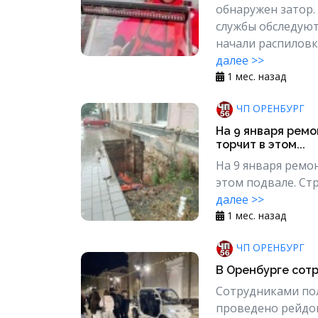
обнаружен затор.
службы обследуют
начали распиловку
далее >>
1 мес. назад
ЧП ОРЕНБУРГ
На 9 января ремо
торчит в этом...
На 9 января ремо
этом подвале. Стр
далее >>
1 мес. назад
ЧП ОРЕНБУРГ
В Оренбурге сот
Сотрудниками по
проведено рейдо