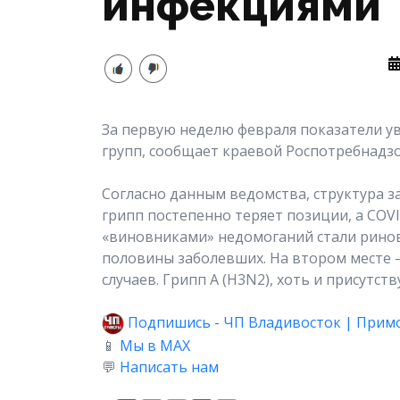
инфекциями
За первую неделю февраля показатели ув
групп, сообщает краевой Роспотребнадзо
Согласно данным ведомства, структура 
грипп постепенно теряет позиции, а COV
«виновниками» недомоганий стали ринов
половины заболевших. На втором месте 
случаев. Грипп А (H3N2), хоть и присутст
Подпишись - ЧП Владивосток | Прим
📱
Мы в MAX
💬
Написать нам