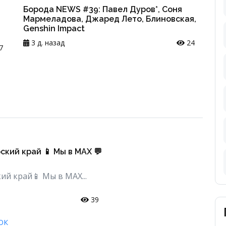
Борода NEWS #39: Павел Дуров*, Соня
Мармеладова, Джаред Лето, Блиновская,
Genshin Impact
3 д. назад
24
7
ский край 📱 Мы в MAX 💬
й край📱 Мы в MAX...
39
ОК