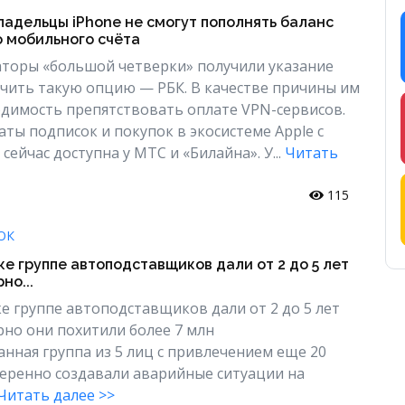
 владельцы iPhone не смогут пополнять баланс
го мобильного счёта
торы «большой четверки» получили указание
ить такую опцию — РБК. В качестве причины им
одимость препятствовать оплате VPN-сервисов.
ты подписок и покупок в экосистеме Apple с
сейчас доступна у МТС и «Билайна». У...
Читать
115
ОК
е группе автоподставщиков дали от 2 до 5 лет
но...
е группе автоподставщиков дали от 2 до 5 лет
но они похитили более 7 млн
нная группа из 5 лиц с привлечением еще 20
еренно создавали аварийные ситуации на
Читать далее >>