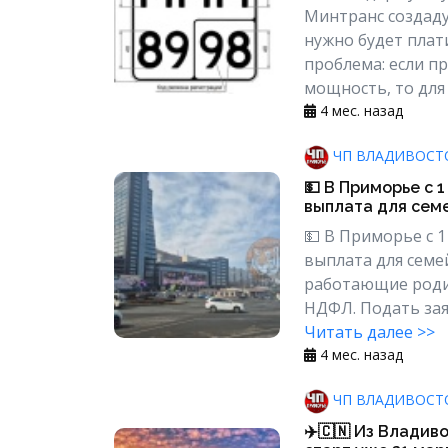
Минтранс создаду
нужно будет плат
проблема: если п
мощность, то для 
4 мес. назад
ЧП ВЛАДИВОСТ
💵 В Приморье с 
выплата для семей
💵 В Приморье с 
выплата для семе
работающие родит
НДФЛ. Подать заяв
Читать далее >>
4 мес. назад
ЧП ВЛАДИВОСТ
✈️🇨🇳 Из Владив