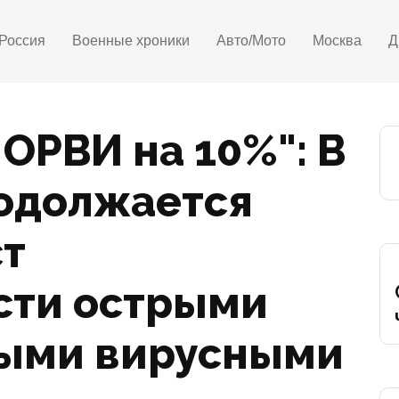
Россия
Военные хроники
Авто/Мото
Москва
Д
 ОРВИ на 10%": В
одолжается
ст
сти острыми
ыми вирусными