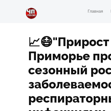
Главная
📈😷"Прирост
Приморье пр
сезонный ро
заболеваемо
респираторн