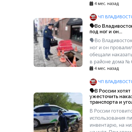
4 мес. назад
ЧП ВЛАДИВОСТ
🗣Во Владивосток
под ног и он...
🗣Во Владивосток
ног и он провали
обещали наказать
в районе дома № 
4 мес. назад
ЧП ВЛАДИВОСТ
🗣В России хотят
ужесточить нака
транспорта и уго
В России готовит
использования пи
инвентарю, на ни
на учёт. При это