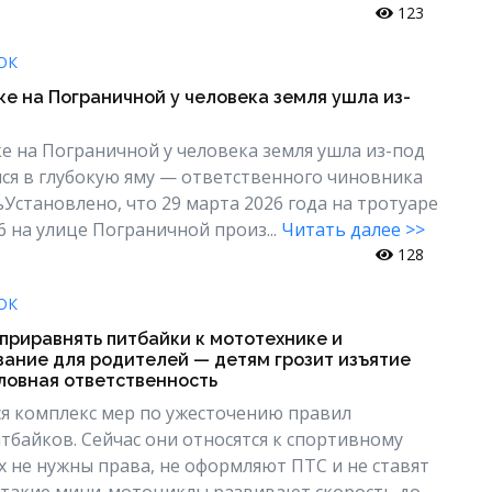
123
ОК
е на Пограничной у человека земля ушла из-
е на Пограничной у человека земля ушла из-под
лся в глубокую яму — ответственного чиновника
Установлено, что 29 марта 2026 года на тротуаре
6 на улице Пограничной произ...
Читать далее >>
128
ОК
 приравнять питбайки к мототехнике и
зание для родителей — детям грозит изъятие
ловная ответственность
ся комплекс мер по ужесточению правил
тбайков. Сейчас они относятся к спортивному
х не нужны права, не оформляют ПТС и не ставят
м такие мини-мотоциклы развивают скорость до