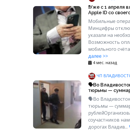
❗️Уже с 1 апреля
Apple ID со свое
Мобильные опера
Минцифры отключ
указали на необх
Возможность опла
мобильного счёта 
далее >>
4 мес. назад
ЧП ВЛАДИВОСТ
🗣Во Владивосток
тюрьмы — суммар
🗣Во Владивосток
тюрьмы — суммар
рублейОрганизова
соучастников нам
дорогах Владив...