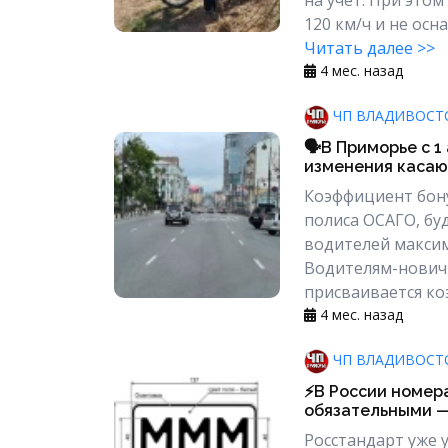
120 км/ч и не осн
Читать далее >>
4 мес. назад
ЧП ВЛАДИВОСТ
🗣В Приморье с 1
изменения касаю
Коэффициент бону
полиса ОСАГО, бу
водителей максим
Водителям-нович
присваивается коэ
4 мес. назад
ЧП ВЛАДИВОСТ
⚡️В России номер
обязательными — 
Росстандарт уже 