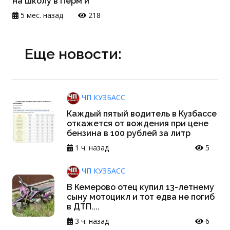
на школу в Перм и
5 мес. назад
218
Еще новости:
ЧП КУЗБАСС
Каждый пятый водитель в Кузбассе
откажется от вождения при цене
бензина в 100 рублей за литр
1 ч. назад
5
ЧП КУЗБАСС
В Кемерово отец купил 13-летнему
сыну мотоцикл и тот едва не погиб
в ДТП....
3 ч. назад
6