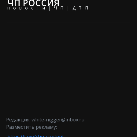
ЧП РОССИЯ
новости|ЧП|ДТП
Редакция: white-nigger@inbox.ru
Разместить рекламу:
https://t.me/chp_content