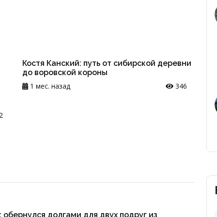
Костя Канский: путь от сибирской деревни
до воровской короны
1 мес. назад
346
2
 обернулся долгами для двух подруг из