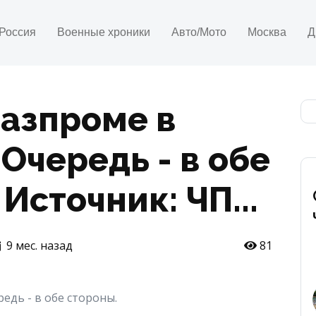
Россия
Военные хроники
Авто/Мото
Москва
Д
азпроме в
Очередь - в обе
 Источник: ЧП...
9 мес. назад
81
едь - в обе стороны.