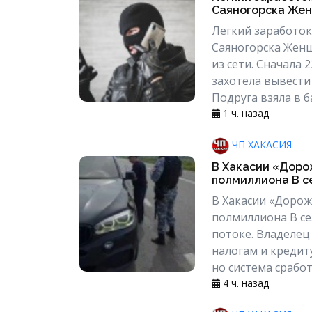
Саяногорска Жен
Легкий заработок
Саяногорска Женщ
из сети. Сначала 2
захотела вывести
Подруга взяла в б
1 ч. назад
ЧП ХАКАСИЯ
В Хакасии «Доро
полмиллиона В се
В Хакасии «Дорож
полмиллиона В с
потоке. Владелец
налогам и кредиту
но система сработ
4 ч. назад