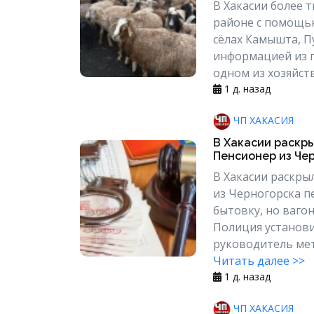
В Хакасии более т
районе с помощь
сёлах Камышта, П
информацией из г
одном из хозяйств
1 д. назад
ЧП ХАКАСИЯ
В Хакасии раскр
Пенсионер из Чер
В Хакасии раскры
из Черногорска п
бытовку, но вагон
Полиция установи
руководитель мет
Читать далее >>
1 д. назад
ЧП ХАКАСИЯ