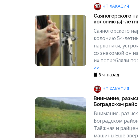
ЧП ХАКАСИЯ
Саяногорского н
колонию 54-летни
Саяногорского н
колонию 54-летни
наркотики, устро
со знакомой он и
их потребляли по
>>
8 ч. назад
ЧП ХАКАСИЯ
Внимание, разыс
Боградском район
Внимание, разыск
Боградском райо
Таёжная и райцен
машины.Еще зверь