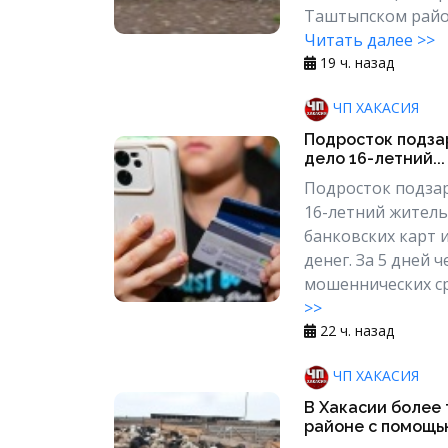
Таштыпском район
Читать далее >>
19 ч. назад
ЧП ХАКАСИЯ
Подросток подзар
дело 16-летний...
Подросток подзар
16-летний житель
банковских карт 
денег. За 5 дней 
мошеннических ср
>>
22 ч. назад
ЧП ХАКАСИЯ
В Хакасии более 
районе с помощью