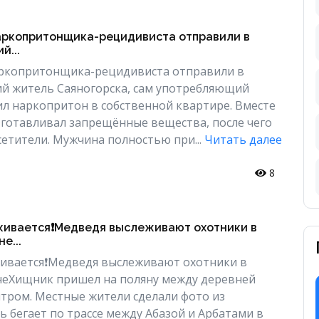
аркопритонщика-рецидивиста отправили в
й...
аркопритонщика-рецидивиста отправили в
й житель Саяногорска, сам употребляющий
ил наркопритон в собственной квартире. Вместе
зготавливал запрещённые вещества, после чего
сетители. Мужчина полностью при...
Читать далее
8
кивается❗️Медведя выслеживают охотники в
е...
ивается❗️Медведя выслеживают охотники в
неХищник пришел на поляну между деревней
тром. Местные жители сделали фото из
 бегает по трассе между Абазой и Арбатами в