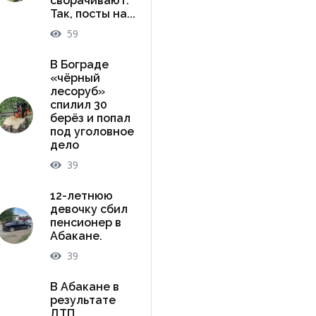
сворачивают.
Так, посты на...
59
В Бограде
«чёрный
лесоруб»
спилил 30
берёз и попал
под уголовное
дело
39
12-летнюю
девочку сбил
пенсионер в
Абакане.
39
В Абакане в
результате
ДТП