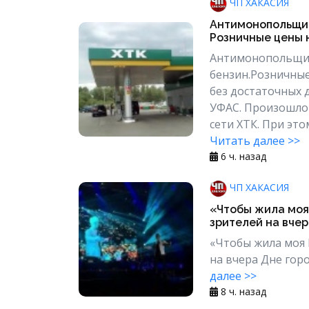
ЧП ХАКАСИЯ
Антимонопольщик
Розничные цены н
Антимонопольщик
бензин.Розничные
без достаточных 
УФАС. Произошло 
сети ХТК. При эт
Читать далее >>
6 ч. назад
ЧП ХАКАСИЯ
«Чтобы жила моя 
зрителей на вчера
«Чтобы жила моя 
на вчера Дне горо
далее >>
8 ч. назад