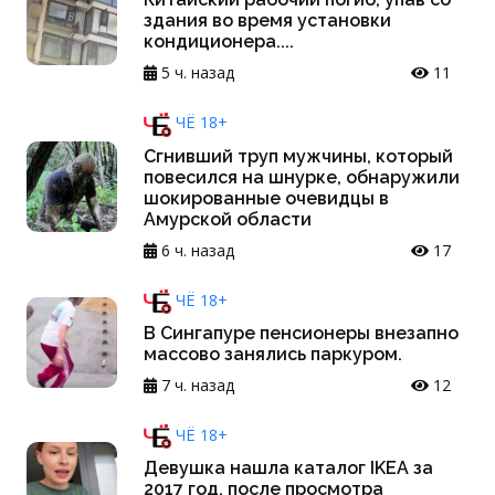
здания во время установки
кондиционера....
5 ч. назад
11
ЧЁ 18+
Сгнивший труп мужчины, который
повесился на шнурке, обнаружили
шокированные очевидцы в
Амурской области
6 ч. назад
17
ЧЁ 18+
В Сингапуре пенсионеры внезапно
массово занялись паркуром.
7 ч. назад
12
ЧЁ 18+
Девушка нашла каталог IKEA за
2017 год, после просмотра