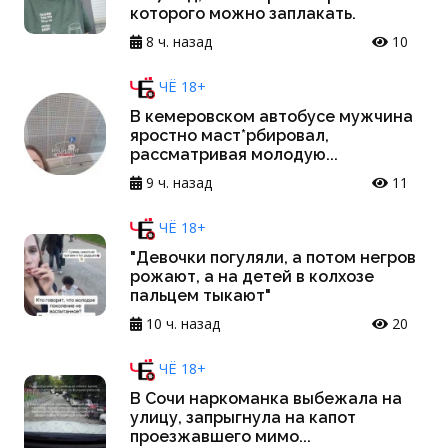
которого можно заплакать.
8 ч. назад
10
ЧЁ 18+
В кемеровском автобусе мужчина
яростно маст*рбировал,
рассматривая молодую...
9 ч. назад
11
ЧЁ 18+
"Девочки погуляли, а потом негров
рожают, а на детей в колхозе
пальцем тыкают"
10 ч. назад
20
ЧЁ 18+
В Сочи наркоманка выбежала на
улицу, запрыгнула на капот
проезжавшего мимо...