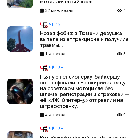
металлический крест.
32 мин. назад
4
ЧЁ 18+
Новая фобия: в Тюмени девушка
выпала из аттракциона и получила
травмы...
1 ч. назад
6
ЧЁ 18+
Пьяную пенсионерку-байкершу
оштрафовали в Башкирии за езду
на советском мотоцикле без
шлема, регистрации и страховки —
её «ИЖ Юпитер-5» отправили на
штрафстоянку.
4 ч. назад
9
ЧЁ 18+
Китайский рабочий погиб, упав со