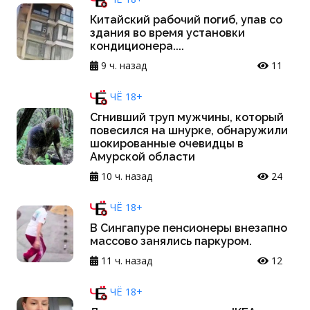
Китайский рабочий погиб, упав со
здания во время установки
кондиционера....
9 ч. назад
11
ЧЁ 18+
Сгнивший труп мужчины, который
повесился на шнурке, обнаружили
шокированные очевидцы в
Амурской области
10 ч. назад
24
ЧЁ 18+
В Сингапуре пенсионеры внезапно
массово занялись паркуром.
11 ч. назад
12
ЧЁ 18+