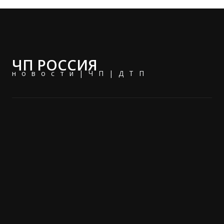
ЧП РОССИЯ
новости|ЧП|ДТП