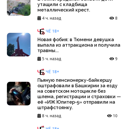
утащили с кладбища
металлический крест.
4 ч. назад
8
ЧЁ 18+
Новая фобия: в Тюмени девушка
выпала из аттракциона и получила
травмы...
5 ч. назад
9
ЧЁ 18+
Пьяную пенсионерку-байкершу
оштрафовали в Башкирии за езду
на советском мотоцикле без
шлема, регистрации и страховки —
её «ИЖ Юпитер-5» отправили на
штрафстоянку.
8 ч. назад
10
ЧЁ 18+