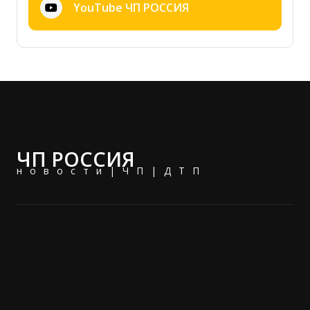
YouTube ЧП РОССИЯ
ЧП РОССИЯ
новости|ЧП|ДТП