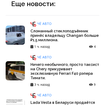
Еще новости:
ЧЁ АВТО
Сломанный стеклоподъёмник
принёс владельцу Changan больше
₽1,5 миллиона.
1 ч. назад
4
ЧЁ АВТО
Ничего необычного, просто таксист
на Chery прикуривает
эксклюзивную Ferrari F40 рэпера
Тимати.
3 ч. назад
9
ЧЁ АВТО
Lada Vesta в Беларуси продаётся