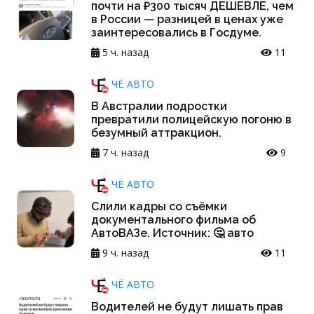
почти на ₽300 тысяч ДЕШЕВЛЕ, чем
в России — разницей в ценах уже
заинтересовались в Госдуме.
5 ч. назад
11
ЧЁ АВТО
В Австралии подростки
превратили полицейскую погоню в
безумный аттракцион.
7 ч. назад
9
ЧЁ АВТО
Слили кадры со съёмки
документального фильма об
АвтоВАЗе. Источник: 🤔 авто
9 ч. назад
11
ЧЁ АВТО
Водителей не будут лишать прав