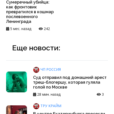
Сумеречный убийца:
как фронтовик
превратился в кошмар
послевоенного
Ленинграда
5 мес. назад
242
Еще новости:
ЧП РОССИЯ
Суд отправил под домашний арест
треш-блогершу, которая гуляла
голой по Москве
28 мин. назад
3
ТРУ КРАЙМ
В центре Екатеринбурга пресекли