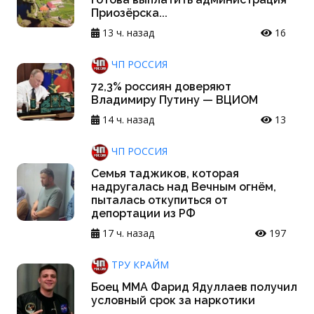
Приозёрска...
13 ч. назад
16
ЧП РОССИЯ
72,3% россиян доверяют
Владимиру Путину — ВЦИОМ
14 ч. назад
13
ЧП РОССИЯ
Семья таджиков, которая
надругалась над Вечным огнём,
пыталась откупиться от
депортации из РФ
17 ч. назад
197
ТРУ КРАЙМ
Боец ММА Фарид Ядуллаев получил
условный срок за наркотики