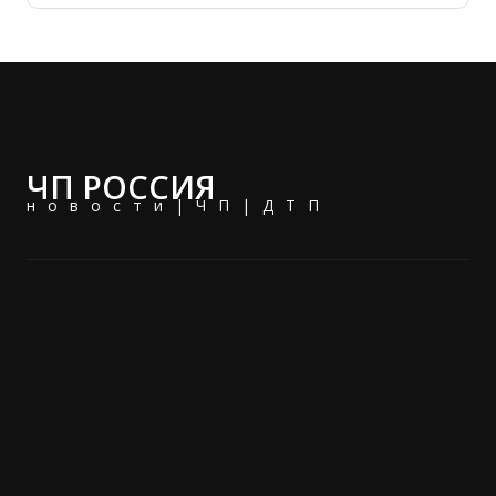
ЧП РОССИЯ
новости|ЧП|ДТП