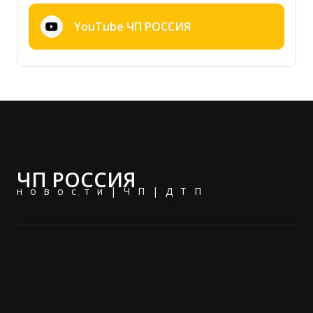
YouTube ЧП РОССИЯ
ЧП РОССИЯ
новости|ЧП|ДТП