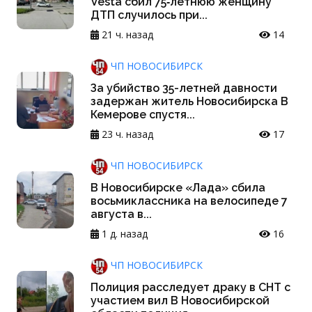
Vesta сбил 75‑летнюю женщину
ДТП случилось при...
21 ч. назад
14
ЧП НОВОСИБИРСК
За убийство 35-летней давности
задержан житель Новосибирска В
Кемерове спустя...
23 ч. назад
17
ЧП НОВОСИБИРСК
В Новосибирске «Лада» сбила
восьмиклассника на велосипеде 7
августа в...
1 д. назад
16
ЧП НОВОСИБИРСК
Полиция расследует драку в СНТ с
участием вил В Новосибирской