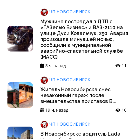
ЧП НОВОСИБИРСК
Мужчина пострадал в ДТП с
«ГАЗелью Бизнес» и ВАЗ-2110 на
улице Дуси Ковальчук, 250. Авария
произошла минувшей ночью,
сообщили в муниципальной
аварийно-спасательной службе
(МАСС).
8 ч. назад
11
ЧП НОВОСИБИРСК
Житель Новосибирска снес
незаконный гараж после
вмешательства приставов В...
19 ч. назад
10
ЧП НОВОСИБИРСК
В Новосибирске водитель Lada