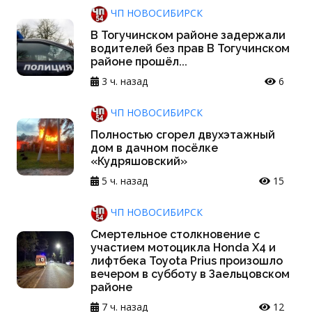
ЧП НОВОСИБИРСК
В Тогучинском районе задержали
водителей без прав В Тогучинском
районе прошёл...
3 ч. назад
6
ЧП НОВОСИБИРСК
Полностью сгорел двухэтажный
дом в дачном посёлке
«Кудряшовский»
5 ч. назад
15
ЧП НОВОСИБИРСК
Смертельное столкновение с
участием мотоцикла Honda X4 и
лифтбека Toyota Prius произошло
вечером в субботу в Заельцовском
районе
7 ч. назад
12