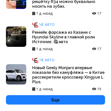
решётку R34 можно буквально
носить на зубах.
1 д. назад
17
ЧЁ АВТО
Ремейк форсажа из Казани с
Hyundai Skyline в главной роли
Источник: 🤔 авто
1 д. назад
17
ЧЁ АВТО
Новый Geely Monjaro впервые
показали без камуфляжа — в Китае
рассекретили кроссовер Xingyue L
Plus.
1 д. назад
19
Еще