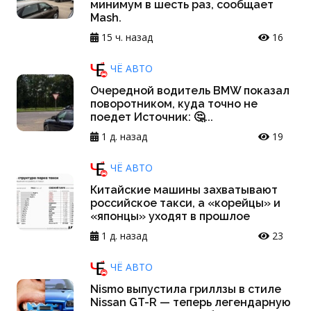
минимум в шесть раз, сообщает
Mash.
15 ч. назад
16
ЧЁ АВТО
Очередной водитель BMW показал
поворотником, куда точно не
поедет Источник: 🤔...
1 д. назад
19
ЧЁ АВТО
Китайские машины захватывают
российское такси, а «корейцы» и
«японцы» уходят в прошлое
1 д. назад
23
ЧЁ АВТО
Nismo выпустила гриллзы в стиле
Nissan GT-R — теперь легендарную