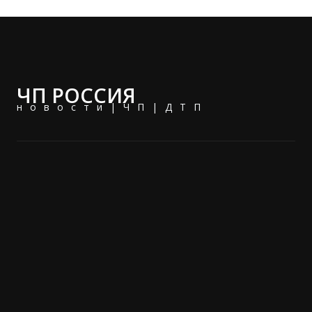
ЧП РОССИЯ
новости|ЧП|ДТП