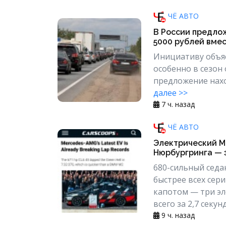
ЧЁ АВТО
В России предлож
5000 рублей вмес
Инициативу объяс
особенно в сезон
предложение наход
далее >>
7 ч. назад
ЧЁ АВТО
Электрический M
Нюрбургринга — 
680-сильный седан
быстрее всех сер
капотом — три эл
всего за 2,7 секунд
9 ч. назад