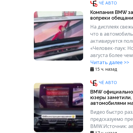
ЧЁ АВТО
Компания BMW за
вопреки обещан
На дисплеях свеж
что в автомобиль
активируется по
«Человек-паук: Н
августа более чем
Читать далее >>
15 ч. назад
ЧЁ АВТО
BMW официально
юзеры заметили,
автомобилями ма
Видео быстро раз
предсказуемо пре
BMW.Источник: ав.
17 ч. назад