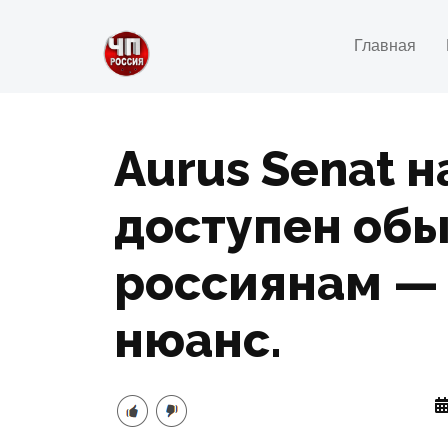
Главная
Aurus Senat н
доступен об
россиянам — 
нюанс.