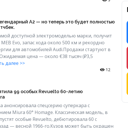
егендарный A2 — но теперь это будет полностью
тчбек.
амой доступной электромоделью марки, получит
MEB Evo, запас хода около 500 км и рекордно
ергии для автомобилей Audi.Продажи стартуют в
 Ожидаемая цена — около €38 тысяч (₽3,5
ь далее >>
12
ятила 99 особых Revuelto 60-летию
ra
а анонсировала спецсерию суперкара с
ием Miura 60° Homage. Классическая модель, в
пустят особые Revuelto, дебютировала 60 с
зад — весной 1966-го.Кузов может быть окрашен