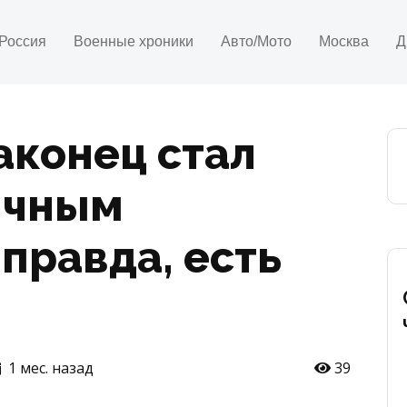
Россия
Военные хроники
Авто/Мото
Москва
Д
аконец стал
ычным
правда, есть
1 мес. назад
39