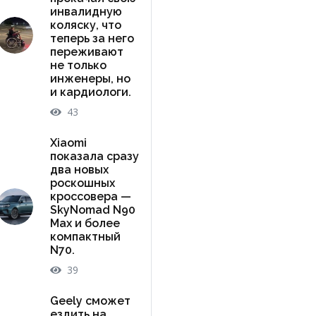
инвалидную
коляску, что
теперь за него
переживают
не только
инженеры, но
и кардиологи.
43
Xiaomi
показала сразу
два новых
роскошных
кроссовера —
SkyNomad N90
Max и более
компактный
N70.
39
Geely сможет
ездить на