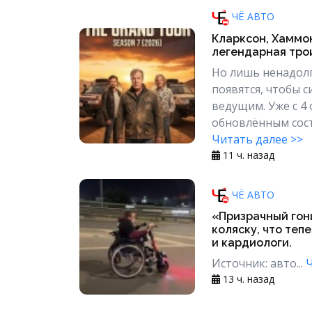
ЧЁ АВТО
Кларксон, Хаммон
легендарная трои
Но лишь ненадолг
появятся, чтобы 
ведущим. Уже с 4
обновлённым сост
Читать далее >>
11 ч. назад
ЧЁ АВТО
«Призрачный гон
коляску, что теп
и кардиологи.
Источник: авто...
Ч
13 ч. назад