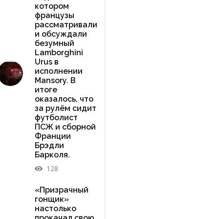
котором
французы
рассматривали
и обсуждали
безумный
Lamborghini
Urus в
исполнении
Mansory. В
итоге
оказалось, что
за рулём сидит
футболист
ПСЖ и сборной
Франции
Брэдли
Барколя.
128
«Призрачный
гонщик»
настолько
прокачал свою