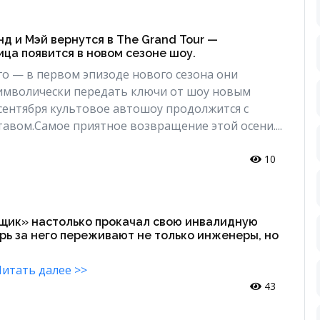
д и Мэй вернутся в The Grand Tour —
ца появится в новом сезоне шоу.
о — в первом эпизоде нового сезона они
символически передать ключи от шоу новым
 сентября культовое автошоу продолжится с
авом.Самое приятное возвращение этой осени....
10
щик» настолько прокачал свою инвалидную
ерь за него переживают не только инженеры, но
итать далее >>
43