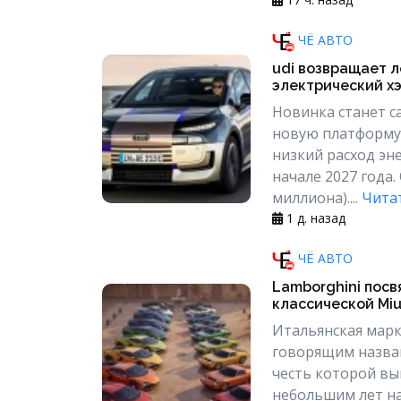
ЧЁ АВТО
udi возвращает л
электрический хэ
Новинка станет с
новую платформу 
низкий расход эн
начале 2027 года.
миллиона)....
Читат
1 д. назад
ЧЁ АВТО
Lamborghini посв
классической Miu
Итальянская марк
говорящим назван
честь которой вы
небольшим лет на