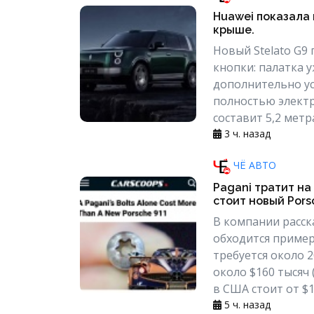
Huawei показала
крыше.
Новый Stelato G9
кнопки: палатка 
дополнительно ус
полностью электр
составит 5,2 метр
3 ч. назад
ЧЁ АВТО
Pagani тратит на
стоит новый Porsc
В компании расск
обходится примерн
требуется около 
около $160 тысяч 
в США стоит от $13
5 ч. назад