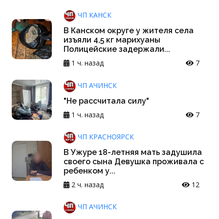
ЧП КАНСК
В Канском округе у жителя села
изъяли 4,5 кг марихуаны
Полицейские задержали...
1 ч. назад
7
ЧП АЧИНСК
"Не рассчитала силу"
1 ч. назад
7
ЧП КРАСНОЯРСК
В Ужуре 18-летняя мать задушила
своего сына Девушка проживала с
ребенком у...
2 ч. назад
12
ЧП АЧИНСК