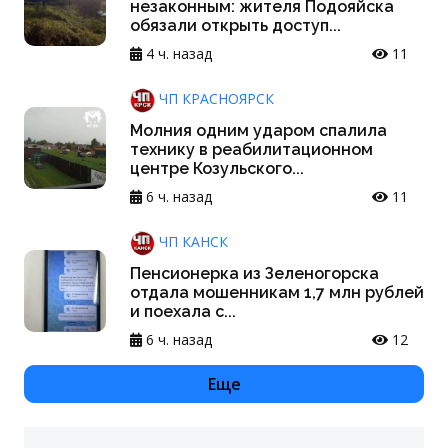
незаконным: жителя Подояйска
обязали открыть доступ...
4 ч. назад
11
ЧП КРАСНОЯРСК
Молния одним ударом спалила
технику в реабилитационном
центре Козульского...
6 ч. назад
11
ЧП КАНСК
Пенсионерка из Зеленогорска
отдала мошенникам 1,7 млн рублей
и поехала с...
6 ч. назад
12
Еще