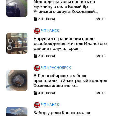
Медведь пытался напасть на
мужчину в селе Белый Яр
Ачинского округа Косолапый...
2 ч. назад
13
ЧП КАНСК
Нарушил ограничения после
освобождения: житель Иланского
района получил срок...
2 ч. назад
13
ЧП КРАСНОЯРСК
В Лесосибирске телёнок
провалился в 2-метровый колодец
Хозяева животного...
4 ч. назад
13
ЧП КАНСК
Забор у реки Кан оказался