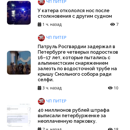
ЧП ПИТЕР
У катера откололся нос после
столкновения с другим судном
1 ч. назад
7
ЧП ПИТЕР
Патруль Росгвардии задержал в
Петербурге четверых подростков
16–17 лет, которые пытались с
альпинистским снаряжением
залезть по водосточной трубе на
крышу Смольного собора ради
селфи.
3 ч. назад
10
ЧП ПИТЕР
40 миллионов рублей штрафа
выписали петербурженке за
неоплаченную парковку.
7 ч. назад
18