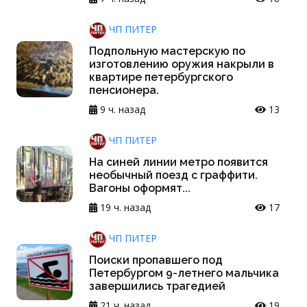
ЧП ПИТЕР
Подпольную мастерскую по
изготовлению оружия накрыли в
квартире петербургского
пенсионера.
9 ч. назад
13
ЧП ПИТЕР
На синей линии метро появится
необычный поезд с граффити.
Вагоны оформят...
19 ч. назад
17
ЧП ПИТЕР
Поиски пропавшего под
Петербургом 9-летнего мальчика
завершились трагедией
21 ч. назад
19