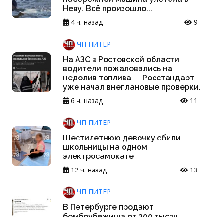
Неву. Всё произошло...
4 ч. назад
9
ЧП ПИТЕР
На АЗС в Ростовской области
водители пожаловались на
недолив топлива — Росстандарт
уже начал внеплановые проверки.
6 ч. назад
11
ЧП ПИТЕР
Шестилетнюю девочку сбили
школьницы на одном
электросамокате
12 ч. назад
13
ЧП ПИТЕР
В Петербурге продают
бомбоубежища от 300 тысяч