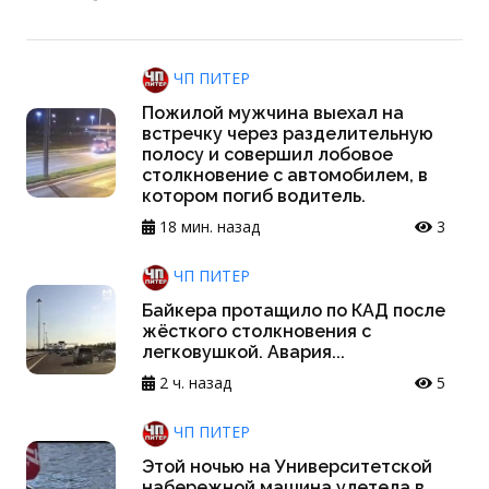
ЧП ПИТЕР
Пожилой мужчина выехал на
встречку через разделительную
полосу и совершил лобовое
столкновение с автомобилем, в
котором погиб водитель.
18 мин. назад
3
ЧП ПИТЕР
Байкера протащило по КАД после
жёсткого столкновения с
легковушкой. Авария...
2 ч. назад
5
ЧП ПИТЕР
Этой ночью на Университетской
набережной машина улетела в