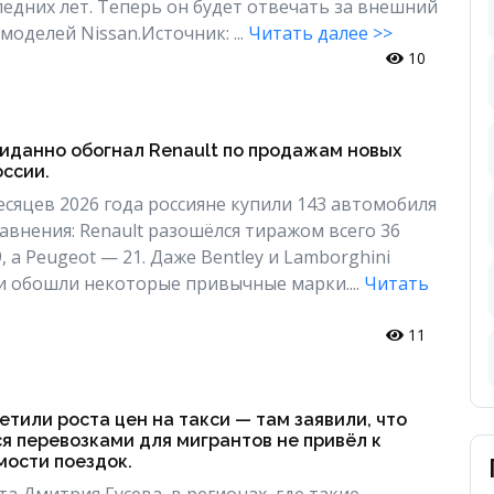
едних лет. Теперь он будет отвечать за внешний
моделей Nissan.Источник: ...
Читать далее >>
10
жиданно обогнал Renault по продажам новых
ссии.
есяцев 2026 года россияне купили 143 автомобиля
сравнения: Renault разошёлся тиражом всего 36
, а Peugeot — 21. Даже Bentley и Lamborghini
и обошли некоторые привычные марки....
Читать
11
етили роста цен на такси — там заявили, что
я перевозками для мигрантов не привёл к
ости поездок.
а Дмитрия Гусева, в регионах, где такие