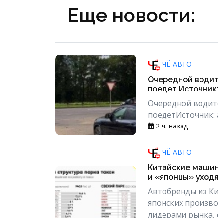
Еще новости:
ЧЁ АВТО
Очередной водит
поедет Источник: 
Очередной водит
поедетИсточник: а
2 ч. назад
ЧЁ АВТО
Китайские машин
и «японцы» уход
Автобренды из Ки
японских произво
лидерами рынка, 