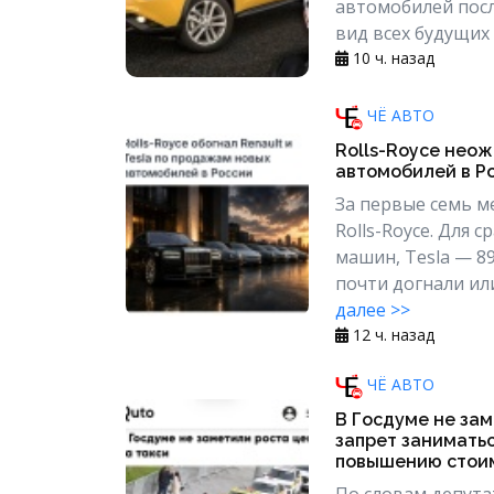
автомобилей посл
вид всех будущих 
10 ч. назад
ЧЁ АВТО
Rolls-Royce нео
автомобилей в Ро
За первые семь м
Rolls-Royce. Для 
машин, Tesla — 89
почти догнали ил
далее >>
12 ч. назад
ЧЁ АВТО
В Госдуме не зам
запрет заниматьс
повышению стоим
По словам депутат