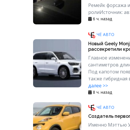
Ремейк форсажа из
ролиИсточник: авт
6 ч. назад
ЧЁ АВТО
Новый Geely Monj
рассекретили кро
Главное изменени
сантиметров длин
Под капотом появ
также гибридная в
далее >>
8 ч. назад
ЧЁ АВТО
Создатель первог
Именно Мэттью У