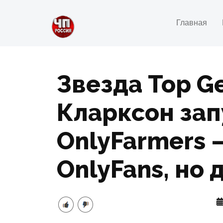
Главная
Звезда Top G
Кларксон зап
OnlyFarmers 
OnlyFans, но