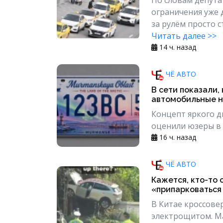
ограничения уже 
за рулём просто с
Читать далее >>
14 ч. назад
ЧЁ АВТО
В сети показали,
автомобильные н
Концепт яркого д
оценили юзеры в с
16 ч. назад
ЧЁ АВТО
Кажется, кто-то 
«припарковаться
В Китае кроссове
электрощитом. М