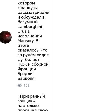
котором
французы
рассматривали
и обсуждали
безумный
Lamborghini
Urus в
исполнении
Mansory. В
итоге
оказалось, что
за рулём сидит
футболист
ПСЖ и сборной
Франции
Брэдли
Барколя.
159
«Призрачный
гонщик»
настолько
прокачал свою