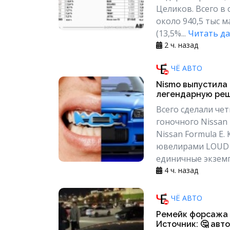
Целиков. Всего в
около 940,5 тыс м
(13,5%...
Читать да
2 ч. назад
ЧЁ АВТО
Nismo выпустила 
легендарную реш
Всего сделали чет
гоночного Nissan 
Nissan Formula E
ювелирами LOUD 
единичные экземп
4 ч. назад
ЧЁ АВТО
Ремейк форсажа и
Источник: 🤔 авто