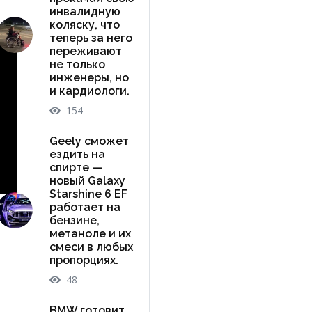
инвалидную
коляску, что
теперь за него
переживают
не только
инженеры, но
и кардиологи.
154
Geely сможет
ездить на
спирте —
новый Galaxy
Starshine 6 EF
работает на
бензине,
метаноле и их
смеси в любых
пропорциях.
48
BMW готовит