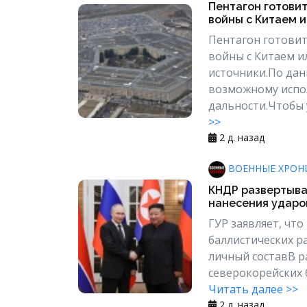
Пентагон готови
войны с Китаем ил
Пентагон готовит
войны с Китаем и
источники.По дан
возможному испо
дальности.Чтобы 
>>
2 д. назад
ВОЕННЫЕ ХРОН
КНДР развертыва
нанесения ударо
ГУР заявляет, чт
баллистических ра
личный составВ р
северокорейских б
Читать далее >>
2 д. назад