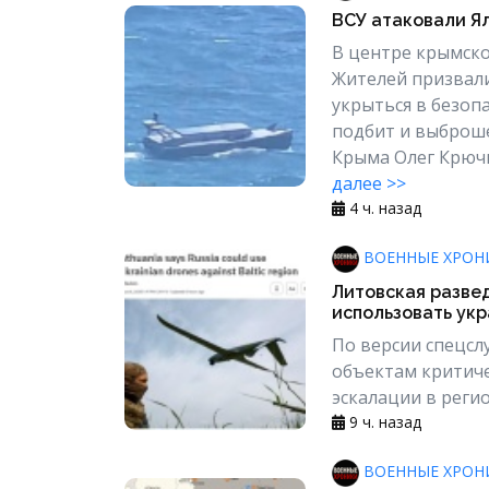
ВСУ атаковали Я
В центре крымско
Жителей призвали
укрыться в безоп
подбит и выброше
Крыма Олег Крючк
далее >>
4 ч. назад
ВОЕННЫЕ ХРОН
Литовская развед
использовать укр
По версии спецсл
объектам критич
эскалации в реги
9 ч. назад
ВОЕННЫЕ ХРОН