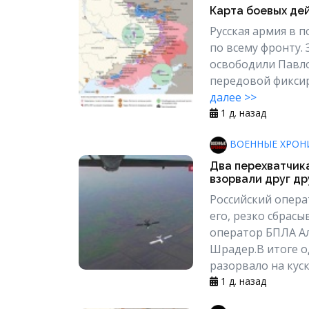
Карта боевых дей
Русская армия в 
по всему фронту. 
освободили Павло
передовой фиксир
далее >>
1 д. назад
ВОЕННЫЕ ХРОН
Два перехватчика
взорвали друг др
Российский опера
его, резко сбрасы
оператор БПЛА А
Шрадер.В итоге о
разорвало на куски
1 д. назад