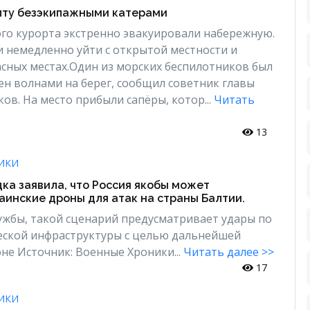
лту безэкипажными катерами
го курорта экстренно эвакуировали набережную.
 немедленно уйти с открытой местности и
асных местах.Один из морских беспилотников был
н волнами на берег, сообщил советник главы
ов. На место прибыли сапёры, котор...
Читать
13
ИКИ
ка заявила, что Россия якобы может
аинские дроны для атак на страны Балтии.
ужбы, такой сценарий предусматривает удары по
еской инфраструктуры с целью дальнейшей
оне Источник: Военные Хроники...
Читать далее >>
17
ИКИ