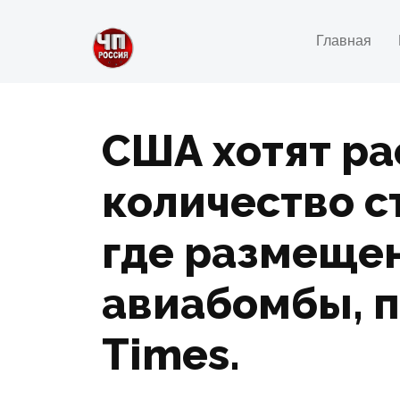
Главная
США хотят р
количество с
где размеще
авиабомбы, п
Times.