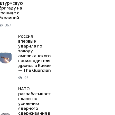
штурмовую
бригаду на
границе с
Украиной
367
Россия
впервые
ударила по
заводу
американского
производителя
дронов в Киеве
— The Guardian
96
НАТО
разрабатывает
планы по
усилению
ядерного
сдерживания в