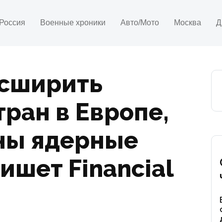
Россия
Военные хроники
Авто/Мото
Москва
Д
асширить
тран в Европе,
ны ядерные
ишет Financial