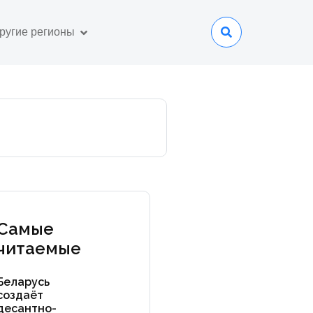
ругие регионы
Самые
читаемые
Беларусь
создаёт
десантно-