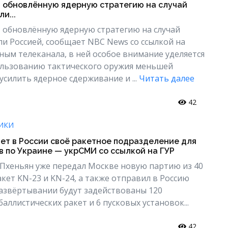
т обновлённую ядерную стратегию на случай
и...
 обновлённую ядерную стратегию на случай
ли Россией, сообщает NBC News со ссылкой на
ным телеканала, в ней особое внимание уделяется
льзованию тактического оружия меньшей
усилить ядерное сдерживание и ...
Читать далее
42
ИКИ
ет в России своё ракетное подразделение для
в по Украине — укрСМИ со ссылкой на ГУР
о Пхеньян уже передал Москве новую партию из 40
кет KN-23 и KN-24, а также отправил в Россию
азвёртывании будут задействованы 120
аллистических ракет и 6 пусковых установок...
42