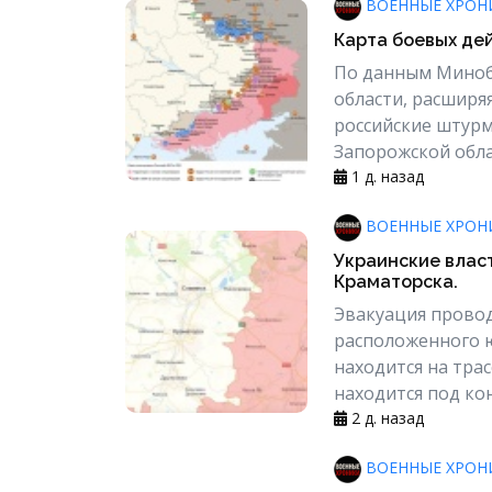
ВОЕННЫЕ ХРОН
Карта боевых дей
По данным Минобо
области, расширя
российские штурм
Запорожской облас
1 д. назад
ВОЕННЫЕ ХРОН
Украинские влас
Краматорска.
Эвакуация проводи
расположенного ю
находится на тра
находится под кон
2 д. назад
ВОЕННЫЕ ХРОН