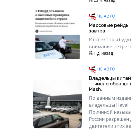
23 ч. назад
ЧЁ АВТО
Массовые рейды 
завтра.
Инспекторы будут
внимание нетрезв
1 д. назад
ЧЁ АВТО
Владельцы китай
— число обращен
Mash.
По данным издани
владельцы Haval, C
Причиной называю
России разрешен 
двигатели этих а