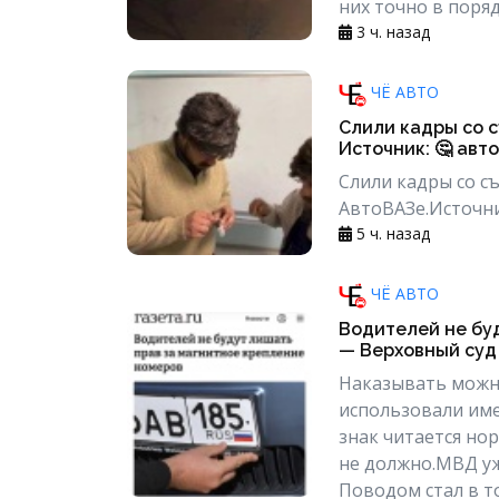
них точно в порядк
3 ч. назад
ЧЁ АВТО
Слили кадры со 
Источник: 🤔 авто
Слили кадры со с
АвтоВАЗе.Источник
5 ч. назад
ЧЁ АВТО
Водителей не бу
— Верховный суд 
Наказывать можно
использовали име
знак читается но
не должно.МВД уж
Поводом стал в то