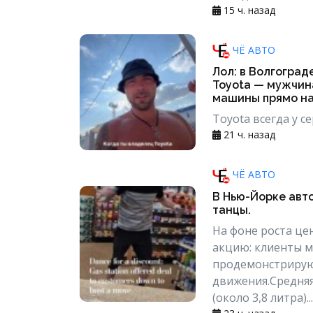
15 ч. назад
ЧЁ АВТО
Лол: в Волгоград
Toyota — мужчина
машины прямо на
Toyota всегда у се
21 ч. назад
ЧЁ АВТО
В Нью-Йорке авт
танцы.
На фоне роста це
акцию: клиенты м
продемонстрирую
движения.Средняя
(около 3,8 литра)...