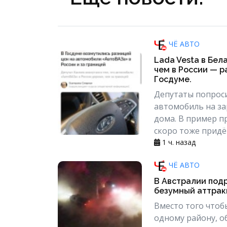
ЧЁ АВТО
Lada Vesta в Бел
чем в России — р
Госдуме.
Депутаты попрос
автомобиль на за
дома. В пример п
скоро тоже придёт
1 ч. назад
ЧЁ АВТО
В Австралии под
безумный аттрак
Вместо того чтоб
одному району, о