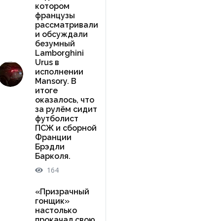
котором
французы
рассматривали
и обсуждали
безумный
Lamborghini
Urus в
исполнении
Mansory. В
итоге
оказалось, что
за рулём сидит
футболист
ПСЖ и сборной
Франции
Брэдли
Барколя.
164
«Призрачный
гонщик»
настолько
прокачал свою