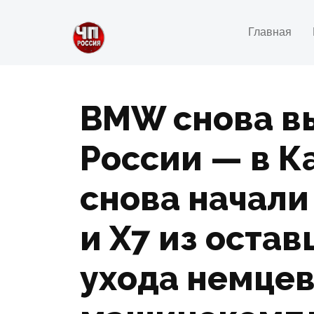
Главная
BMW снова в
России — в К
снова начали 
и X7 из оста
ухода немце