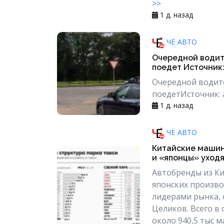
>>
1 д. назад
ЧЁ АВТО
Очередной водит
поедет Источник: 
Очередной водит
поедетИсточник: а
1 д. назад
ЧЁ АВТО
Китайские машин
и «японцы» уход
Автобренды из Ки
японских произво
лидерами рынка, 
Целиков. Всего в
около 940,5 тыс м