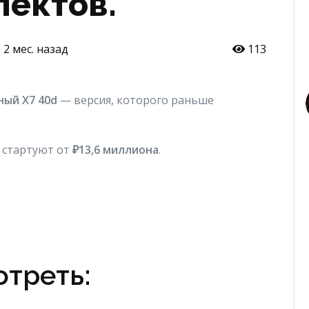
ектов.
2 мес. назад
113
ный X7 40d
— версия, которого раньше
 стартуют от
₽13,6 миллиона
.
треть: