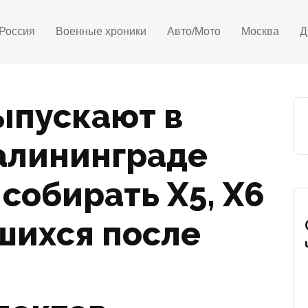
Россия
Военные хроники
Авто/Мото
Москва
Д
ыпускают в
алининграде
собирать X5, X6
вшихся после
в