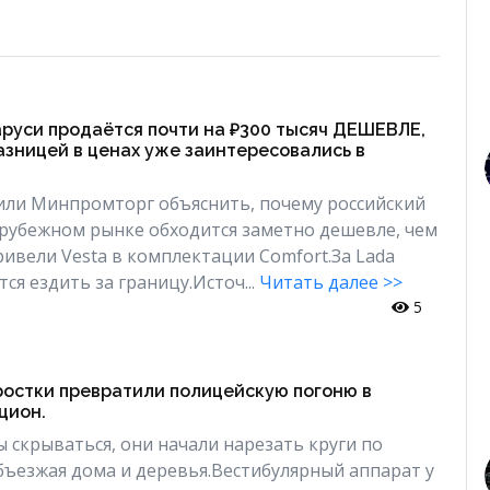
аруси продаётся почти на ₽300 тысяч ДЕШЕВЛЕ,
азницей в ценах уже заинтересовались в
или Минпромторг объяснить, почему российский
рубежном рынке обходится заметно дешевле, чем
ривели Vesta в комплектации Comfort.За Lada
ся ездить за границу.Источ...
Читать далее >>
5
ростки превратили полицейскую погоню в
цион.
ы скрываться, они начали нарезать круги по
бъезжая дома и деревья.Вестибулярный аппарат у