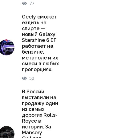
77
Geely сможет
ездить на
спирте —
новый Galaxy
Starshine 6 EF
работает на
бензине,
метаноле и их
смеси в любых
пропорциях.
50
В России
выставили на
продажу один
из самых
дорогих Rolls-
Royce в
истории. За
Mansory