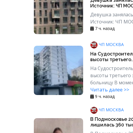
Девушка занялась
Источник: ЧП МО
Девушка занялась
Источник: ЧП МОС
7 ч. назад
ЧП МОСКВА
На Судостроител
высоты третьего..
На Судостроитель
высоты третьего 
больницу В момен
Читать далее >>
9 ч. назад
ЧП МОСКВА
В Подмосковье 20
лишилась 360 тыс