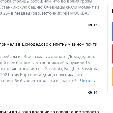
стока столицы сообщили, что во время грозы
Останкинскую башню. Очевидцы сняли момент из
я 25» в Медведково. Источник: ЧП МОСКВА...
15
поймали в Домодедово с элитным вином почти
 рейсом из Вьетнама в аэропорт Домодедово.
ей в ее багаже таможенники обнаружили 15
итальянского вина — Sassicaia, Bolgheri Sassicaia,
2021 году.Бортпроводница пояснила, что
 просьбе бывшего коллеги и знает об...
Читать
16
рили к 1,5 года колонии за оправдание теракта