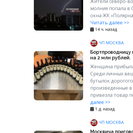
Жители северо-во
молния попала в 
окна ЖК «Полярна
Читать далее >>
14 ч. назад
ЧП МОСКВА
Бортпроводницу 
на 2 млн рублей.
Женщина прибыла
Среди личных вещ
бутылок дорогого 
произведенные в 
привезла товар по
далее >>
1 д. назад
ЧП МОСКВА
Москвича пригово