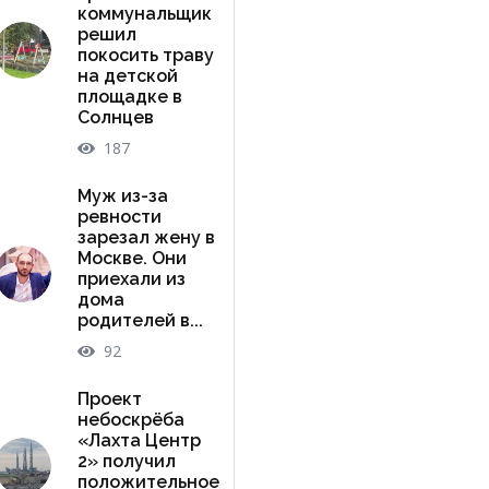
коммунальщик
решил
покосить траву
на детской
площадке в
Солнцев
187
Муж из-за
ревности
зарезал жену в
Москве. Они
приехали из
дома
родителей в...
92
Проект
небоскрёба
«Лахта Центр
2» получил
положительное