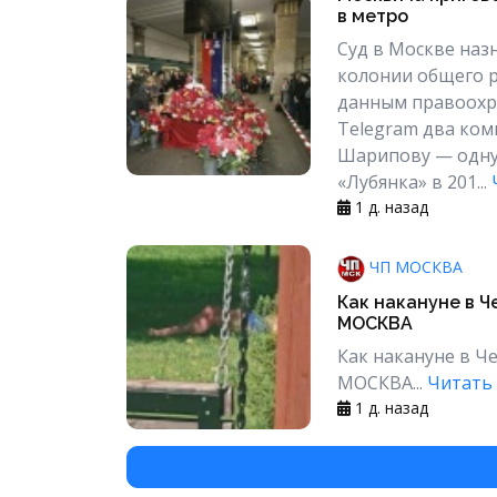
в метро
Суд в Москве наз
колонии общего р
данным правоохр
Telegram два ко
Шарипову — одну 
«Лубянка» в 201...
1 д. назад
ЧП МОСКВА
Как накануне в Ч
МОСКВА
Как накануне в Ч
МОСКВА...
Читать 
1 д. назад