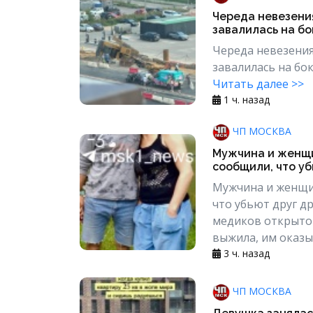
Череда невезени
завалилась на бок
Череда невезения
завалилась на бо
Читать далее >>
1 ч. назад
ЧП МОСКВА
Мужчина и женщи
сообщили, что убь
Мужчина и женщин
что убьют друг д
медиков открытой
выжила, им оказы
3 ч. назад
ЧП МОСКВА