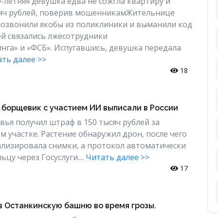
-летняя девушка едва не сожгла квартиру и
сяч рублей, поверив мошенникамЖительнице
позвонили якобы из поликлиники и выманили код
ней связались лжесотрудники
га» и «ФСБ». Испугавшись, девушка передала
ть далее >>
18
 борщевик с участием ИИ выписали в России
ья получил штраф в 150 тысяч рублей за
м участке. Растение обнаружил дрон, после чего
лизировала снимки, а протокол автоматически
цу через Госуслуги....
Читать далее >>
17
в Останкинскую башню во время грозы.