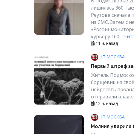
В Подмосковье 20
лишилась 360 ты
Реутова сначала 
из СМС. Затем с 
«Росфинмониторин
курьеру 160...
Чита
11 ч. назад
ЧП МОСКВА
Первый штраф за
Житель Подмосков
борщевик на своё
нейросеть проана
отправили владель
12 ч. назад
ЧП МОСКВА
Молния ударила 