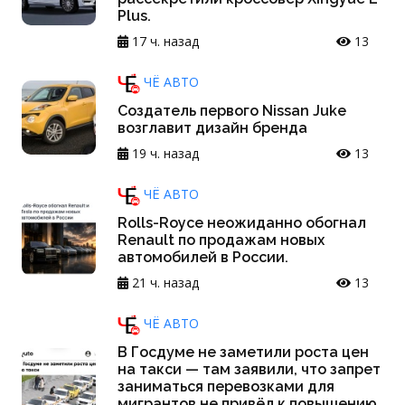
Plus.
17 ч. назад
13
ЧЁ АВТО
Создатель первого Nissan Juke
возглавит дизайн бренда
19 ч. назад
13
ЧЁ АВТО
Rolls-Royce неожиданно обогнал
Renault по продажам новых
автомобилей в России.
21 ч. назад
13
ЧЁ АВТО
В Госдуме не заметили роста цен
на такси — там заявили, что запрет
заниматься перевозками для
мигрантов не привёл к повышению