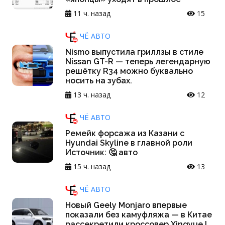
11 ч. назад
15
ЧЁ АВТО
Nismo выпустила гриллзы в стиле
Nissan GT-R — теперь легендарную
решётку R34 можно буквально
носить на зубах.
13 ч. назад
12
ЧЁ АВТО
Ремейк форсажа из Казани с
Hyundai Skyline в главной роли
Источник: 🤔 авто
15 ч. назад
13
ЧЁ АВТО
Новый Geely Monjaro впервые
показали без камуфляжа — в Китае
рассекретили кроссовер Xingyue L