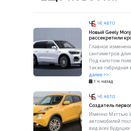
ЧЁ АВТО
Новый Geely Monj
рассекретили кро
Главное изменени
сантиметров длин
Под капотом появ
также гибридная в
далее >>
1 ч. назад
ЧЁ АВТО
Создатель первог
Именно Мэттью У
автомобилей посл
вид всех будущих 