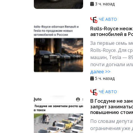
3 ч. назад
ЧЁ АВТО
Rolls-Royce нео
автомобилей в Ро
За первые семь м
Rolls-Royce. Для 
машин, Tesla — 89
почти догнали ил
далее >>
5 ч. назад
ЧЁ АВТО
В Госдуме не зам
запрет заниматьс
повышению стоим
По словам депутат
ограничения уже 