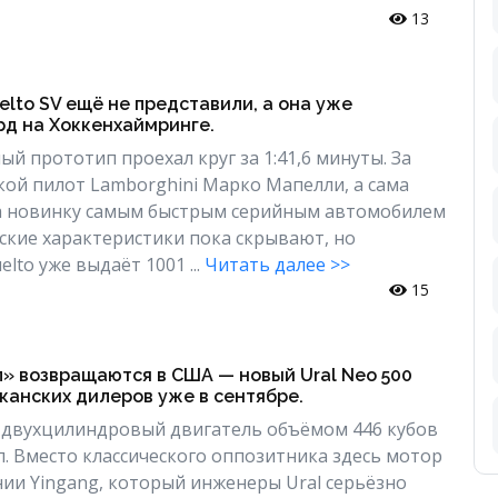
13
elto SV ещё не представили, а она уже
рд на Хоккенхаймринге.
й прототип проехал круг за 1:41,6 минуты. За
кой пилот Lamborghini Марко Мапелли, а сама
а новинку самым быстрым серийным автомобилем
еские характеристики пока скрывают, но
lto уже выдаёт 1001 ...
Читать далее >>
15
» возвращаются в США — новый Ural Neo 500
канских дилеров уже в сентябре.
 двухцилиндровый двигатель объёмом 446 кубов
. Вместо классического оппозитника здесь мотор
ии Yingang, который инженеры Ural серьёзно