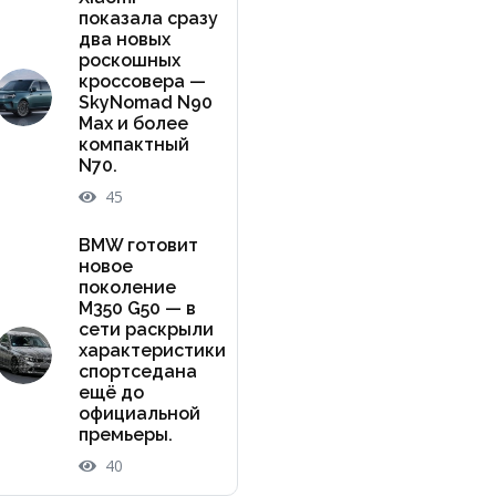
показала сразу
два новых
роскошных
кроссовера —
SkyNomad N90
Max и более
компактный
N70.
45
BMW готовит
новое
поколение
M350 G50 — в
сети раскрыли
характеристики
спортседана
ещё до
официальной
премьеры.
40