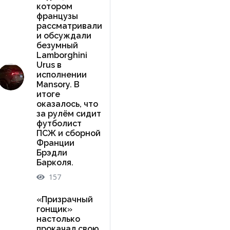
котором
французы
рассматривали
и обсуждали
безумный
Lamborghini
Urus в
исполнении
Mansory. В
итоге
оказалось, что
за рулём сидит
футболист
ПСЖ и сборной
Франции
Брэдли
Барколя.
157
«Призрачный
гонщик»
настолько
прокачал свою