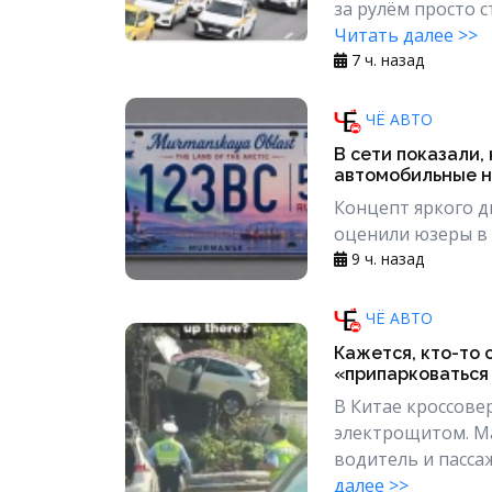
за рулём просто с
Читать далее >>
7 ч. назад
ЧЁ АВТО
В сети показали,
автомобильные н
Концепт яркого д
оценили юзеры в с
9 ч. назад
ЧЁ АВТО
Кажется, кто-то 
«припарковаться
В Китае кроссове
электрощитом. М
водитель и пассаж
далее >>