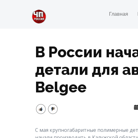
Главная
В России нач
детали для а
Belgee
С мая крупногабаритные полимерные дет
начали производить в Калужской области