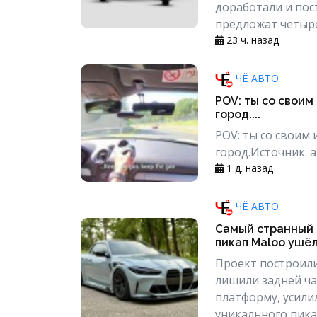
доработали и пос
предложат четыре
23 ч. назад
ЧЁ АВТО
POV: ты со своим
город....
POV: ты со своим
город.Источник: а
1 д. назад
ЧЁ АВТО
Самый странный 
пикап Maloo ушёл
Проект построили 
лишили задней ч
платформу, усили
уникального пика