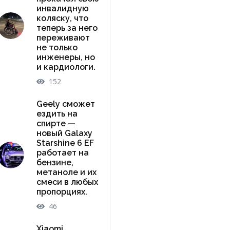
инвалидную
коляску, что
теперь за него
переживают
не только
инженеры, но
и кардиологи.
152
Geely сможет
ездить на
спирте —
новый Galaxy
Starshine 6 EF
работает на
бензине,
метаноле и их
смеси в любых
пропорциях.
46
Xiaomi