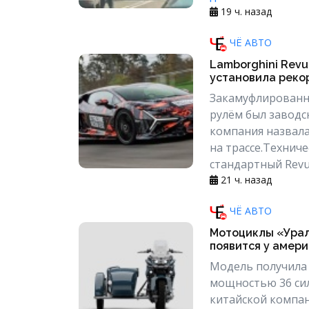
19 ч. назад
ЧЁ АВТО
Lamborghini Revu
установила реко
Закамуфлированны
рулём был заводс
компания назвал
на трассе.Технич
стандартный Revue
21 ч. назад
ЧЁ АВТО
Мотоциклы «Урал
появится у амери
Модель получила
мощностью 36 сил
китайской компан