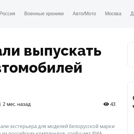
Россия
Военные хроники
Авто/Мото
Москва
Д
али выпускать
втомобилей
2 мес. назад
43
али экстерьера для моделей белорусской марки
 из российских компаундов, сообщает РИА