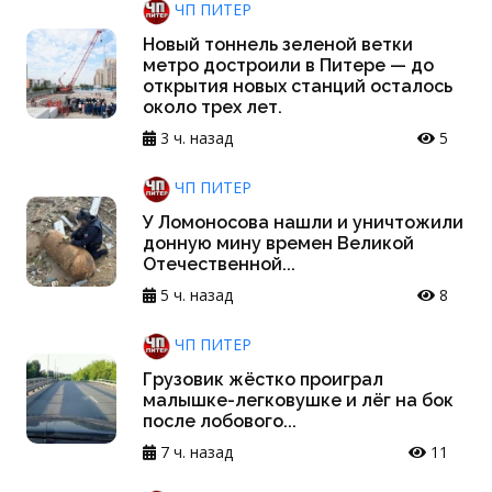
ЧП ПИТЕР
Новый тоннель зеленой ветки
метро достроили в Питере — до
открытия новых станций осталось
около трех лет.
3 ч. назад
5
ЧП ПИТЕР
У Ломоносова нашли и уничтожили
донную мину времен Великой
Отечественной...
5 ч. назад
8
ЧП ПИТЕР
Грузовик жёстко проиграл
малышке-легковушке и лёг на бок
после лобового...
7 ч. назад
11