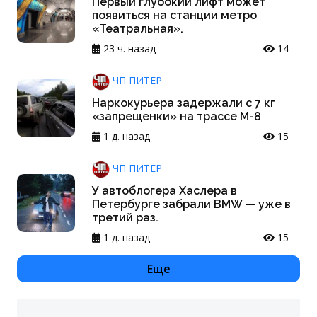
Первый глубокий лифт может
появиться на станции метро
«Театральная».
23 ч. назад
14
ЧП ПИТЕР
Наркокурьера задержали с 7 кг
«запрещенки» на трассе М-8
1 д. назад
15
ЧП ПИТЕР
У автоблогера Хаслера в
Петербурге забрали BMW — уже в
третий раз.
1 д. назад
15
Еще