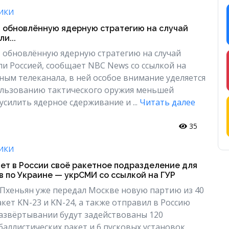
ИКИ
т обновлённую ядерную стратегию на случай
и...
 обновлённую ядерную стратегию на случай
ли Россией, сообщает NBC News со ссылкой на
ным телеканала, в ней особое внимание уделяется
льзованию тактического оружия меньшей
усилить ядерное сдерживание и ...
Читать далее
35
ИКИ
ет в России своё ракетное подразделение для
в по Украине — укрСМИ со ссылкой на ГУР
о Пхеньян уже передал Москве новую партию из 40
кет KN-23 и KN-24, а также отправил в Россию
азвёртывании будут задействованы 120
аллистических ракет и 6 пусковых установок...