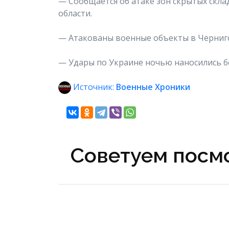
— Сообщается об атаке зон скрытых скла
области.
— Атакованы военные объекты в Черниго
— Удары по Украине ночью наносились бе
Источник:
Военные Хроники
Советуем посмо