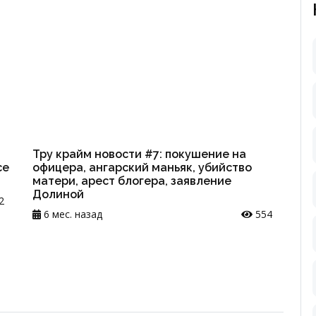
Тру крайм новости #7: покушение на
се
офицера, ангарский маньяк, убийство
матери, арест блогера, заявление
Долиной
2
6 мес. назад
554