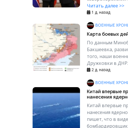
Читать далее >>
1 д. назад
ВОЕННЫЕ ХРОН
Карта боевых дей
По данным Минобо
Бакшеевка, разви
того, наши военн
Дружковки в ДНР. 
2 д. назад
ВОЕННЫЕ ХРОН
Китай впервые п
нанесения ядерно
Китай впервые п
нанесения ядерног
пишет, что в вид
бомбардировщика 