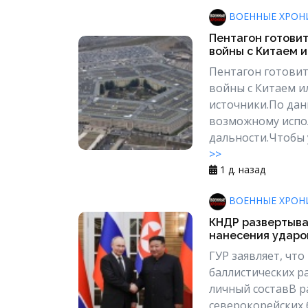
ВОЕННЫЕ ХРОН
Пентагон готови
войны с Китаем ил
Пентагон готовит
войны с Китаем и
источники.По дан
возможному испо
дальности.Чтобы 
>>
1 д. назад
ВОЕННЫЕ ХРОН
КНДР развертыва
нанесения ударо
ГУР заявляет, чт
баллистических ра
личный составВ р
северокорейских б