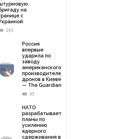
штурмовую
бригаду на
границе с
Украиной
293
Россия
впервые
ударила по
заводу
американского
производителя
дронов в Киеве
— The Guardian
95
НАТО
разрабатывает
планы по
усилению
ядерного
сдерживания в