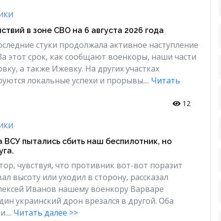
ИКИ
ствий в зоне СВО на 6 августа 2026 года
последние стуки продолжала активное наступление
За этот срок, как сообщают военкоры, наши части
вку, а также Ижевку. На других участках
уются локальные успехи и прорывы....
Читать
12
ИКИ
 ВСУ пытались сбить наш беспилотник, но
уга.
тор, чувствуя, что противник вот-вот поразит
вал высоту или уходил в сторону, рассказал
лексей Иванов нашему военкору Варваре
дин украинский дрон врезался в другой. Оба
....
Читать далее >>