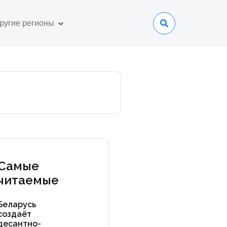
ругие регионы
Самые
читаемые
Беларусь
создаёт
десантно-