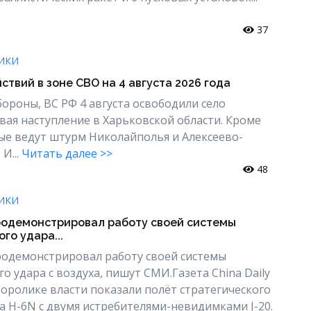
37
ИКИ
ствий в зоне СВО на 4 августа 2026 года
роны, ВС РФ 4 августа освободили село
вая наступление в Харьковской области. Кроме
ые ведут штурм Николайполья и Алексеево-
И...
Читать далее >>
48
ИКИ
родемонстрировал работу своей системы
го удара...
родемонстрировал работу своей системы
о удара с воздуха, пишут СМИ.Газета China Daily
еоролике власти показали полёт стратегического
H-6N с двумя истребителями-невидимками J-20.