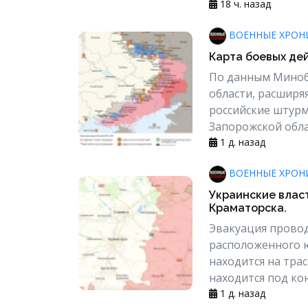
18 ч. назад
ВОЕННЫЕ ХРОН
Карта боевых дей
По данным Минобо
области, расширя
российские штурм
Запорожской облас
1 д. назад
ВОЕННЫЕ ХРОН
Украинские влас
Краматорска.
Эвакуация проводи
расположенного ю
находится на тра
находится под кон
1 д. назад