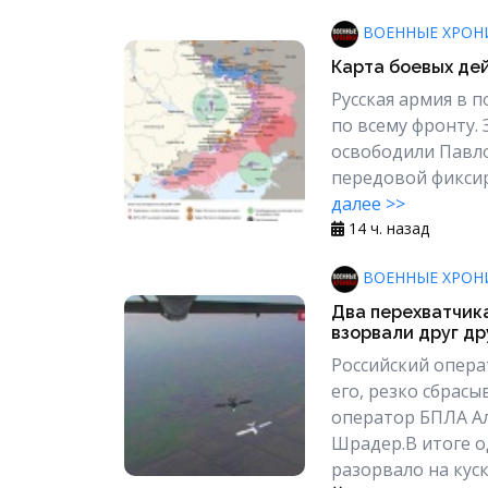
ВОЕННЫЕ ХРОН
Карта боевых дей
Русская армия в 
по всему фронту. 
освободили Павло
передовой фиксир
далее >>
14 ч. назад
ВОЕННЫЕ ХРОН
Два перехватчика
взорвали друг др
Российский опера
его, резко сбрасы
оператор БПЛА А
Шрадер.В итоге о
разорвало на куски