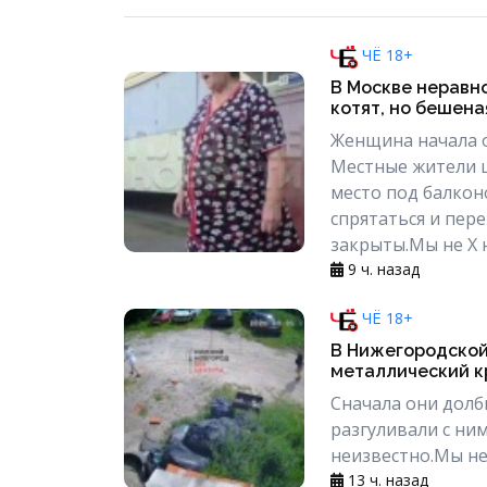
ЧЁ 18+
В Москве неравн
котят, но бешена
Женщина начала о
Местные жители 
место под балкон
спрятаться и пер
закрыты.Мы не Х не
9 ч. назад
ЧЁ 18+
В Нижегородской
металлический к
Сначала они долб
разгуливали с ни
неизвестно.Мы не 
13 ч. назад