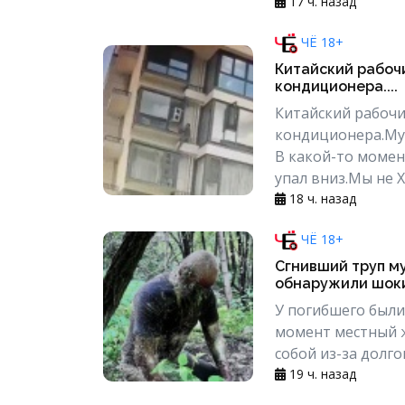
17 ч. назад
ЧЁ 18+
Китайский рабочи
кондиционера....
Китайский рабочи
кондиционера.Муж
В какой-то момен
упал вниз.Мы не Х
18 ч. назад
ЧЁ 18+
Сгнивший труп м
обнаружили шоки
У погибшего были
момент местный ж
собой из-за долго
19 ч. назад