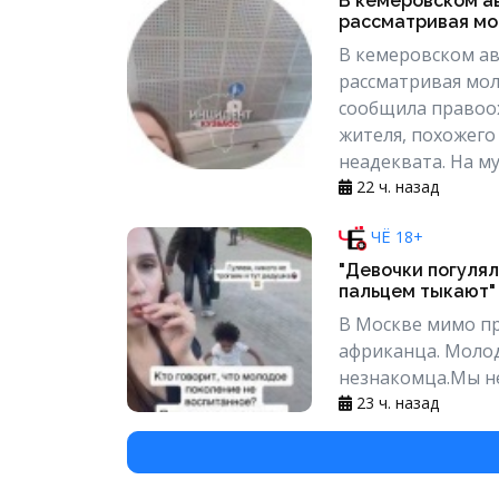
В кемеровском а
рассматривая мо
В кемеровском ав
рассматривая мо
сообщила правоох
жителя, похожего
неадеквата. На му
22 ч. назад
ЧЁ 18+
"Девочки погулял
пальцем тыкают"
В Москве мимо п
африканца. Моло
незнакомца.Мы не
23 ч. назад