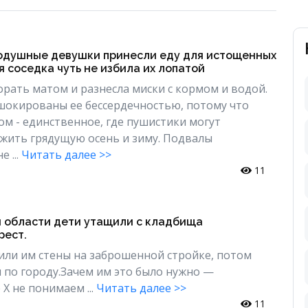
одушные девушки принесли еду для истощенных
я соседка чуть не избила их лопатой
рать матом и разнесла миски с кормом и водой.
шокированы ее бессердечностью, потому что
ом - единственное, где пушистики могут
ежить грядущую осень и зиму. Подвалы
 ...
Читать далее >>
11
 области дети утащили с кладбища
рест.
или им стены на заброшенной стройке, потом
м по городу.Зачем им это было нужно —
Х не понимаем ...
Читать далее >>
11