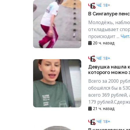
ЧЁ 18+
В Сингапуре пен
Молодёжь, наблюд
откладывает спор
происходит ...
Чит
20 ч. назад
ЧЁ 18+
Девушка нашла ка
которого можно 
Всего за 2000 ру
обошёлся бы в 530
всего 369 рублей
179 рублей.Сдержи
21 ч. назад
ЧЁ 18+