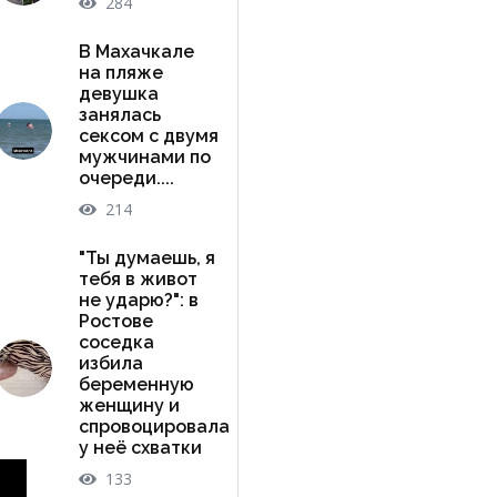
284
В Махачкале
на пляже
девушка
занялась
сексом с двумя
мужчинами по
очереди....
214
"Ты думаешь, я
тебя в живот
не ударю?": в
Ростове
соседка
избила
беременную
женщину и
спровоцировала
у неё схватки
133