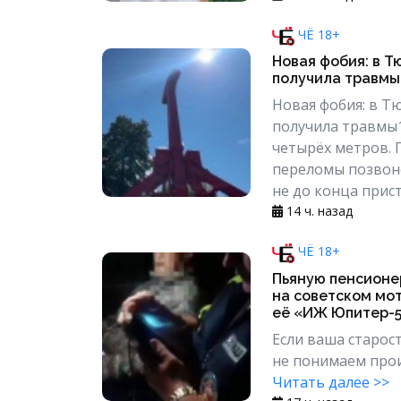
ЧЁ 18+
Новая фобия: в Т
получила травмы.
Новая фобия: в Т
получила травмы1
четырёх метров.
переломы позвоно
не до конца прист
14 ч. назад
ЧЁ 18+
Пьяную пенсионе
на советском мот
её «ИЖ Юпитер-5
Если ваша старост
не понимаем проис
Читать далее >>