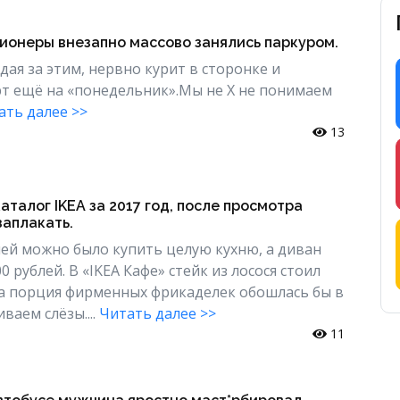
сионеры внезапно массово занялись паркуром.
ая за этим, нервно курит в сторонке и
т ещё на «понедельник».Мы не Х не понимаем
ать далее >>
13
талог IKEA за 2017 год, после просмотра
заплакать.
блей можно было купить целую кухню, а диван
0 рублей. В «IKEA Кафе» стейк из лосося стоил
, а порция фирменных фрикаделек обошлась бы в
ваем слёзы....
Читать далее >>
11