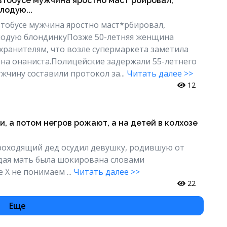
втобусе мужчина яростно маст*рбировал,
лодую...
тобусе мужчина яростно маст*рбировал,
лодую блондинкуПозже 50-летняя женщина
ранителям, что возле супермаркета заметила
 на онаниста.Полицейские задержали 55-летнего
жчину составили протокол за...
Читать далее >>
12
и, а потом негров рожают, а на детей в колхозе
роходящий дед осудил девушку, родившую от
дая мать была шокирована словами
 Х не понимаем ...
Читать далее >>
22
Еще