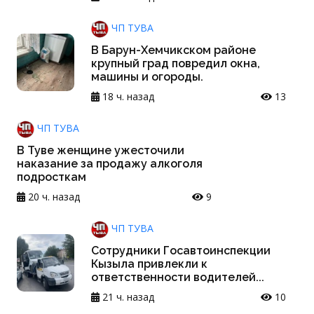
ЧП ТУВА
В Барун-Хемчикском районе
крупный град повредил окна,
машины и огороды.
18 ч. назад
13
ЧП ТУВА
В Туве женщине ужесточили
наказание за продажу алкоголя
подросткам
20 ч. назад
9
ЧП ТУВА
Сотрудники Госавтоинспекции
Кызыла привлекли к
ответственности водителей...
21 ч. назад
10