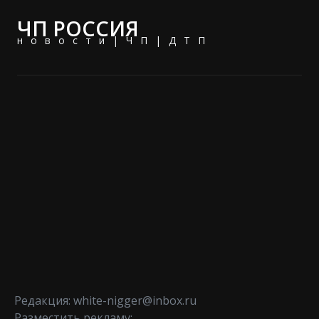
ЧП РОССИЯ
новости|ЧП|ДТП
Редакция: white-nigger@inbox.ru
Разместить рекламу: