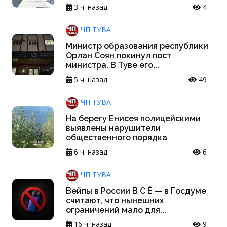
3 ч. назад
4
ЧП ТУВА
Министр образования республики
Орлан Соян покинул пост
министра. В Туве его...
5 ч. назад
49
ЧП ТУВА
На берегу Енисея полицейскими
выявлены нарушители
общественного порядка
6 ч. назад
6
ЧП ТУВА
Вейпы в России В С Ё — в Госдуме
считают, что нынешних
ограничений мало для...
16 ч. назад
9