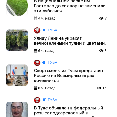
В Национальном парке им.
Гастелло до сих пор не заменили
эти «убогие»...
4 ч. назад
7
ЧП ТУВА
Улицу Ленина украсят
вечнозелеными туями и цветами.
6 ч. назад
8
ЧП ТУВА
Спортсмены из Тувы представят
Россию на Всемирных играх
кочевников
8 ч. назад
15
ЧП ТУВА
В Туве объявлен в федеральный
розыск подозреваемый в