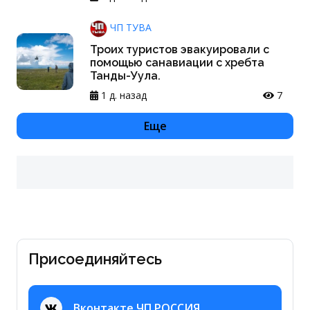
ЧП ТУВА
Троих туристов эвакуировали с
помощью санавиации с хребта
Танды-Уула.
1 д. назад
7
Еще
Присоединяйтесь
Вконтакте ЧП РОССИЯ