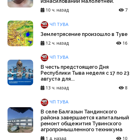
изнасиловании малолетней.
10 ч. назад
7
ЧП ТУВА
Землетрясение произошло в Туве
12 ч. назад
16
ЧП ТУВА
В честь предстоящего Дня
Республики Тыва неделя с 17 по 23
августа для...
13 ч. назад
8
ЧП ТУВА
В селе Балгазын Тандинского
района завершается капитальный
ремонт общежития Тувинского
агропромышленного техникума
1 д. назад
10